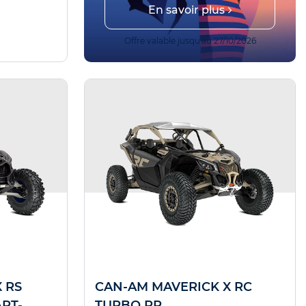
En savoir plus
r !
 14/08/2026
Offre valable jusqu'au 27/10/2026
 RS
CAN-AM MAVERICK X RC
RT-
TURBO RR