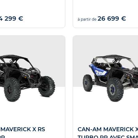
Nous trouve
4 299 €
26 699 €
Offre valable jusqu'au
à partir de
MAVERICK X RS
CAN-AM MAVERICK X
RR
TURBO RR AVEC SMA