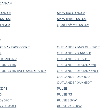
s CAN-AM
 CAN-AM
Moto Trail CAN-AM
CAN-AM
Moto Trike CAN-AM
CAN-AM
Quad Enfant CAN-AM
:
T MAX DPS 1000R T
OUTLANDER MAX XU+ 570 T
L
OUTLANDER X MR 650
 TURBO RR
OUTLANDER XT 650 T
 TURBO RR
OUTLANDER XU 450 / 570
 TURBO RR AVEC SMART-SHOX
OUTLANDER XU 450 / 570 T
OUTLANDER XU+ 570 T
OUTLANDER XU+ 650 T
XDPS
PULSE
0
PULSE '73
/ 570 T
PULSE 35KW
 XU+ 450 T
PULSE 73 35 KW