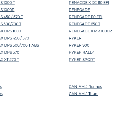
 1000 T
RENAGDE X XC 110 EFI
S 1000R
RENEGADE
450 / 570 T
RENEGADE 110 EFI
 500/700 T
RENEGADE 650 T
 DPS 1000 T
RENEGADE X MR 1000R
DPS 450 / 570 T
RYKER
 DPS 500/700 T ABS
RYKER 900
X DPS 570
RYKER RALLY
 XT 570 T
RYKER SPORT
s
CAN-AM à Rennes
es
CAN-AM à Tours