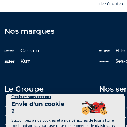
de sécurité et
Nos marques
Can-am
Flit
Ktm
Sea-
Le Groupe
Nos ser
Notre histoire
Entretenir 
Notre réseau de concessions
Reprise et r
Notre réseau de marques
Notre catal