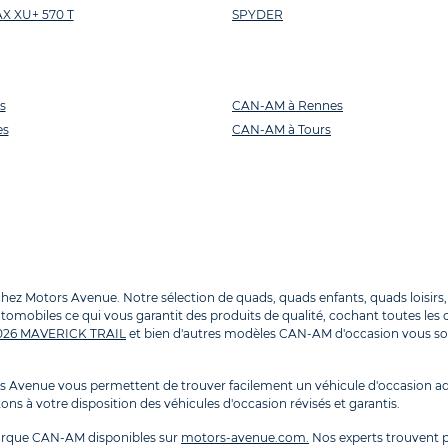
 XU+ 570 T
SPYDER
s
CAN-AM à Rennes
es
CAN-AM à Tours
otors Avenue. Notre sélection de quads, quads enfants, quads loisirs, mot
omobiles ce qui vous garantit des produits de qualité, cochant toutes les c
026 MAVERICK TRAIL
et bien d'autres modèles CAN-AM d'occasion vous so
Avenue vous permettent de trouver facilement un véhicule d'occasion ad
ns à votre disposition des véhicules d'occasion révisés et garantis.
arque CAN-AM disponibles sur
motors-avenue.com.
Nos experts trouvent p