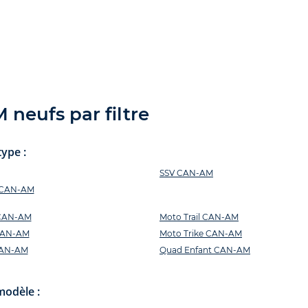
neufs par filtre
ype :
SSV CAN-AM
s CAN-AM
 CAN-AM
Moto Trail CAN-AM
CAN-AM
Moto Trike CAN-AM
CAN-AM
Quad Enfant CAN-AM
modèle :