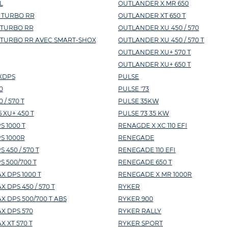
L
OUTLANDER X MR 650
 TURBO RR
OUTLANDER XT 650 T
 TURBO RR
OUTLANDER XU 450 / 570
 TURBO RR AVEC SMART-SHOX
OUTLANDER XU 450 / 570 T
OUTLANDER XU+ 570 T
OUTLANDER XU+ 650 T
XDPS
PULSE
0
PULSE '73
/ 570 T
PULSE 35KW
 XU+ 450 T
PULSE 73 35 KW
 1000 T
RENAGDE X XC 110 EFI
S 1000R
RENEGADE
450 / 570 T
RENEGADE 110 EFI
 500/700 T
RENEGADE 650 T
 DPS 1000 T
RENEGADE X MR 1000R
DPS 450 / 570 T
RYKER
 DPS 500/700 T ABS
RYKER 900
X DPS 570
RYKER RALLY
 XT 570 T
RYKER SPORT