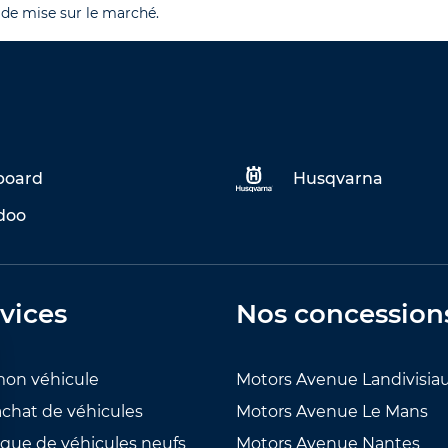
 de mise sur le marché.
eboard
Husqvarna
doo
vices
Nos concession
mon véhicule
Motors Avenue Landivisia
achat de véhicules
Motors Avenue Le Mans
ogue de véhicules neufs
Motors Avenue Nantes