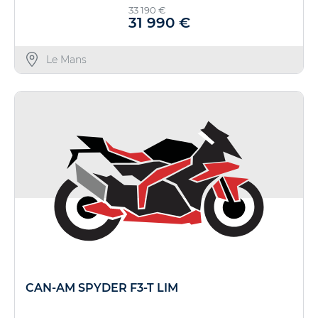
33 190 €
31 990 €
Le Mans
CAN-AM SPYDER F3-T LIM