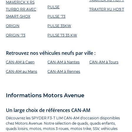
MAVERICK X RS
PULSE
TURBO RR AVEC
TRAXTER XU HD9 T
SMART-SHOX
PULSE '73
ORIGIN
PULSE 35KW
ORIGIN '73
PULSE 73 35 KW
Retrouvez nos véhicules neufs par ville :
CAN-AM à Caen
CAN-AM à Nantes
CAN-AM à Tours
CAN-AM au Mans
CAN-AM à Rennes
Informations Motors Avenue
Un large choix de références CAN-AM
Découvrez les SPYDER F3-T LIM CAN-AM d'occasion disponibles
chez Motors Avenue. Notre sélection de quads, quads enfants,
quads loisirs, motos, motos 3 roues, motos trike, SSV, véhicules