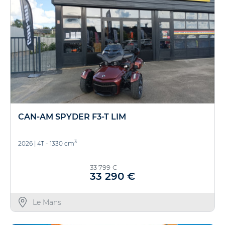
CAN-AM SPYDER F3-T LIM
3
2026
|
4T - 1330 cm
33 799 €
33 290 €
Le Mans