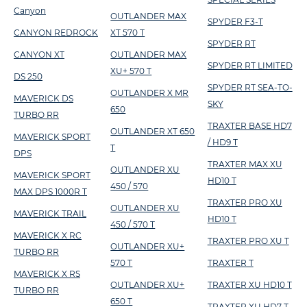
Canyon
OUTLANDER MAX
SPYDER F3-T
CANYON REDROCK
XT 570 T
SPYDER RT
CANYON XT
OUTLANDER MAX
SPYDER RT LIMITED
XU+ 570 T
DS 250
SPYDER RT SEA-TO-
OUTLANDER X MR
MAVERICK DS
SKY
650
TURBO RR
TRAXTER BASE HD7
OUTLANDER XT 650
MAVERICK SPORT
/ HD9 T
T
DPS
TRAXTER MAX XU
OUTLANDER XU
MAVERICK SPORT
HD10 T
450 / 570
MAX DPS 1000R T
TRAXTER PRO XU
OUTLANDER XU
MAVERICK TRAIL
HD10 T
450 / 570 T
MAVERICK X RC
TRAXTER PRO XU T
OUTLANDER XU+
TURBO RR
570 T
TRAXTER T
MAVERICK X RS
OUTLANDER XU+
TRAXTER XU HD10 T
TURBO RR
650 T
TRAXTER XU HD7 T