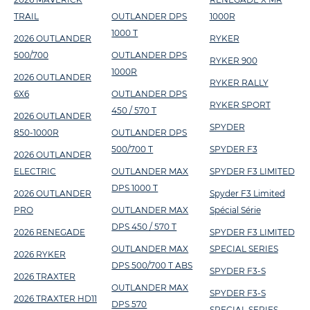
TRAIL
OUTLANDER DPS
1000R
1000 T
2026 OUTLANDER
RYKER
500/700
OUTLANDER DPS
RYKER 900
1000R
2026 OUTLANDER
RYKER RALLY
6X6
OUTLANDER DPS
RYKER SPORT
450 / 570 T
2026 OUTLANDER
SPYDER
850-1000R
OUTLANDER DPS
500/700 T
SPYDER F3
2026 OUTLANDER
ELECTRIC
OUTLANDER MAX
SPYDER F3 LIMITED
DPS 1000 T
2026 OUTLANDER
Spyder F3 Limited
PRO
OUTLANDER MAX
Spécial Série
DPS 450 / 570 T
2026 RENEGADE
SPYDER F3 LIMITED
OUTLANDER MAX
SPECIAL SERIES
2026 RYKER
DPS 500/700 T ABS
SPYDER F3-S
2026 TRAXTER
OUTLANDER MAX
SPYDER F3-S
2026 TRAXTER HD11
DPS 570
SPECIAL SERIES