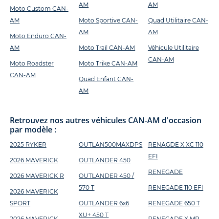
AM
AM
Moto Custom CAN-
AM
Moto Sportive CAN-
Quad Utilitaire CAN-
AM
AM
Moto Enduro CAN-
AM
Moto Trail CAN-AM
Véhicule Utilitaire
CAN-AM
Moto Roadster
Moto Trike CAN-AM
CAN-AM
Quad Enfant CAN-
AM
Retrouvez nos autres véhicules CAN-AM d'occasion
par modèle :
2025 RYKER
OUTLAN500MAXDPS
RENAGDE X XC 110
EFI
2026 MAVERICK
OUTLANDER 450
RENEGADE
2026 MAVERICK R
OUTLANDER 450 /
570 T
RENEGADE 110 EFI
2026 MAVERICK
SPORT
OUTLANDER 6x6
RENEGADE 650 T
XU+ 450 T
2026 MAVERICK
RENEGADE X MR