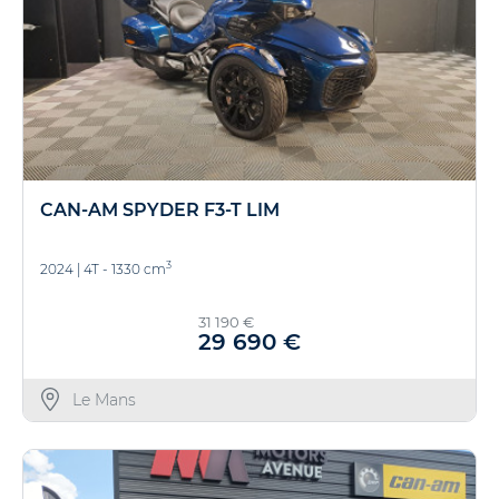
CAN-AM SPYDER F3-T LIM
3
2024
|
4T - 1330 cm
31 190 €
29 690 €
Le Mans