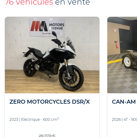
76 véhicules
en vente
ZERO MOTORCYCLES DSR/X
CAN-AM
3
2023
|
Electrique - 600 cm
2026
|
4T - 9
26 775 €