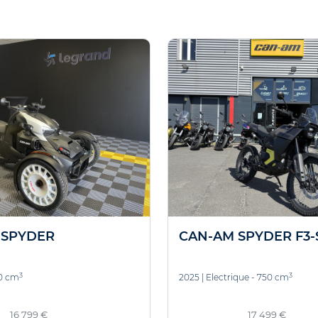
 SPYDER
CAN-AM SPYDER F3-
3
3
00 cm
2025
|
Electrique - 750 cm
16 799 €
17 499 €