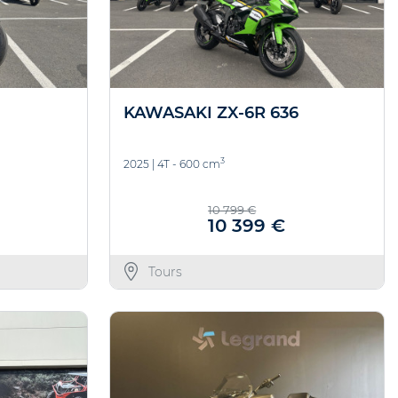
KAWASAKI ZX-6R 636
3
2025
|
4T - 600 cm
10 799 €
10 399 €
Tours