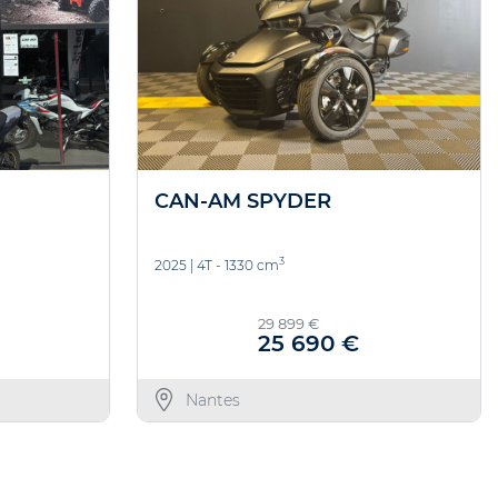
CAN-AM SPYDER
3
2025
|
4T - 1330 cm
29 899 €
25 690 €
Nantes