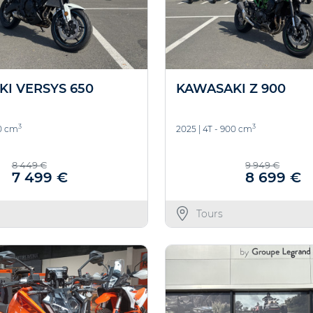
I VERSYS 650
KAWASAKI Z 900
3
3
50 cm
2025
|
4T - 900 cm
8 449 €
9 949 €
7 499 €
8 699 €
Tours