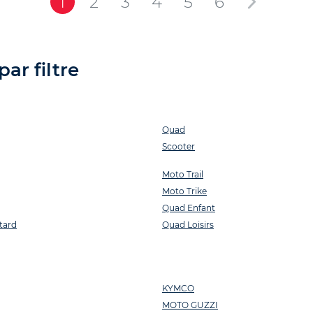
1
2
3
4
5
6
ar filtre
Quad
Scooter
Moto Trail
Moto Trike
Quad Enfant
tard
Quad Loisirs
KYMCO
MOTO GUZZI