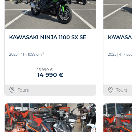
KAWASAKI NINJA 1100 SX SE
KAWASAK
3
2025
|
4T - 1099 cm
2025
|
4T - 6
15 990 €
14 990 €
Tours
Tours