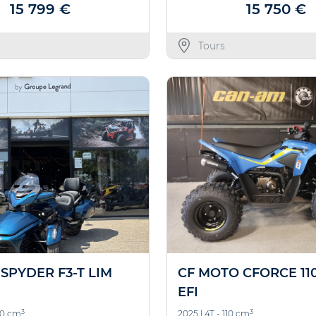
Nous trouve
15 799 €
15 750 €
Offre valable jusqu'au
Tours
SPYDER F3-T LIM
CF MOTO CFORCE 11
EFI
3
3
30 cm
2025
|
4T - 110 cm