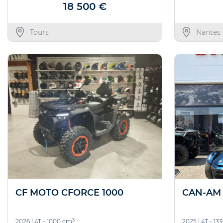
18 500 €
Tours
Nantes
CF MOTO CFORCE 1000
CAN-AM 
3
2026
|
4T - 1000 cm
2025
|
4T - 13