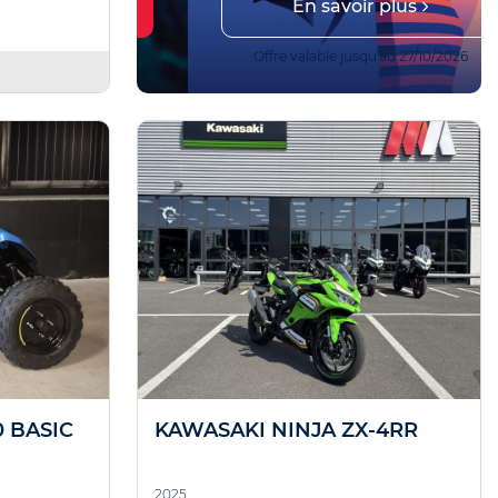
En savoir plus
r !
 14/08/2026
Offre valable jusqu'au 27/10/2026
0 BASIC
KAWASAKI NINJA ZX-4RR
2025