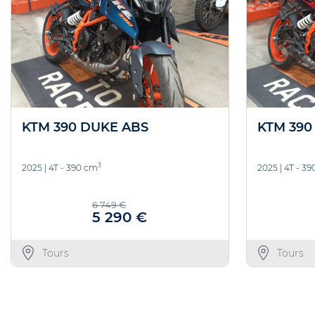
KTM 390 DUKE ABS
KTM 390
3
2025
|
4T - 390 cm
2025
|
4T - 3
6 749 €
5 290 €
Tours
Tours