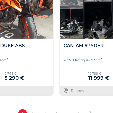
 DUKE ABS
CAN-AM SPYDER
3
3
90 cm
2025
|
Electrique - 72 cm
6 749 €
15 799 €
5 290 €
11 999 €
Rennes