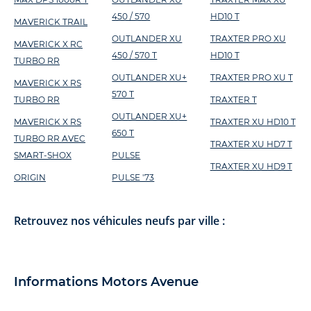
450 / 570
HD10 T
MAVERICK TRAIL
OUTLANDER XU
TRAXTER PRO XU
MAVERICK X RC
450 / 570 T
HD10 T
TURBO RR
OUTLANDER XU+
TRAXTER PRO XU T
MAVERICK X RS
570 T
TURBO RR
TRAXTER T
OUTLANDER XU+
MAVERICK X RS
TRAXTER XU HD10 T
650 T
TURBO RR AVEC
TRAXTER XU HD7 T
SMART-SHOX
PULSE
TRAXTER XU HD9 T
ORIGIN
PULSE '73
Retrouvez nos véhicules neufs par ville :
Informations Motors Avenue