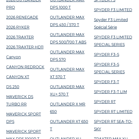
PRO
DPS 1000 T
SPYDER F3 LIMITED
2026 RENEGADE
OUTLANDER MAX
Spyder F3 Limited
DPS 450 / 570 T
2026 RYKER
Spécial Série
OUTLANDER MAX
2026 TRAXTER
SPYDER F3 LIMITED
DPS 500/700 T ABS
SPECIAL SERIES
2026 TRAXTER HD11
OUTLANDER MAX
SPYDER F3-S
Canyon
DPS 570
SPYDER F3-S
CANYON REDROCK
OUTLANDER MAX
SPECIAL SERIES
CANYON XT
XT 570 T
SPYDER F3-T
DS 250
OUTLANDER MAX
SPYDER F3-T LIM
XU+ 570 T
MAVERICK DS
SPYDER RT
TURBO RR
OUTLANDER X MR
650
SPYDER RT LIMITED
MAVERICK SPORT
DPS
OUTLANDER XT 650
SPYDER RT SEA-TO-
T
SKY
MAVERICK SPORT
MAX DPS 1000R T
OUTLANDER XU
TRAXTER MAX XU