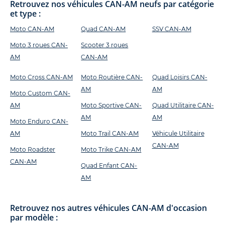
Retrouvez nos véhicules CAN-AM neufs par catégorie
et type :
Moto CAN-AM
Quad CAN-AM
SSV CAN-AM
Moto 3 roues CAN-
Scooter 3 roues
AM
CAN-AM
Moto Cross CAN-AM
Moto Routière CAN-
Quad Loisirs CAN-
AM
AM
Moto Custom CAN-
AM
Moto Sportive CAN-
Quad Utilitaire CAN-
AM
AM
Moto Enduro CAN-
AM
Moto Trail CAN-AM
Véhicule Utilitaire
CAN-AM
Moto Roadster
Moto Trike CAN-AM
CAN-AM
Quad Enfant CAN-
AM
Retrouvez nos autres véhicules CAN-AM d'occasion
par modèle :