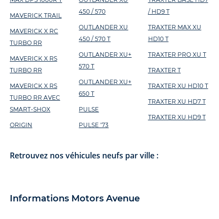
450 / 570
/ HD9 T
MAVERICK TRAIL
OUTLANDER XU
TRAXTER MAX XU
MAVERICK X RC
450 / 570 T
HD10 T
TURBO RR
OUTLANDER XU+
TRAXTER PRO XU T
MAVERICK X RS
570 T
TURBO RR
TRAXTER T
OUTLANDER XU+
MAVERICK X RS
TRAXTER XU HD10 T
650 T
TURBO RR AVEC
TRAXTER XU HD7 T
SMART-SHOX
PULSE
TRAXTER XU HD9 T
ORIGIN
PULSE '73
Retrouvez nos véhicules neufs par ville :
Informations Motors Avenue