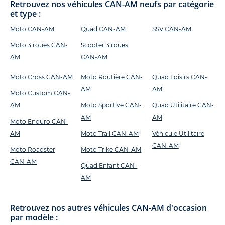
Retrouvez nos véhicules CAN-AM neufs par catégorie
et type :
Moto CAN-AM
Quad CAN-AM
SSV CAN-AM
Moto 3 roues CAN-
Scooter 3 roues
AM
CAN-AM
Moto Cross CAN-AM
Moto Routière CAN-
Quad Loisirs CAN-
AM
AM
Moto Custom CAN-
AM
Moto Sportive CAN-
Quad Utilitaire CAN-
AM
AM
Moto Enduro CAN-
AM
Moto Trail CAN-AM
Véhicule Utilitaire
CAN-AM
Moto Roadster
Moto Trike CAN-AM
CAN-AM
Quad Enfant CAN-
AM
Retrouvez nos autres véhicules CAN-AM d'occasion
par modèle :