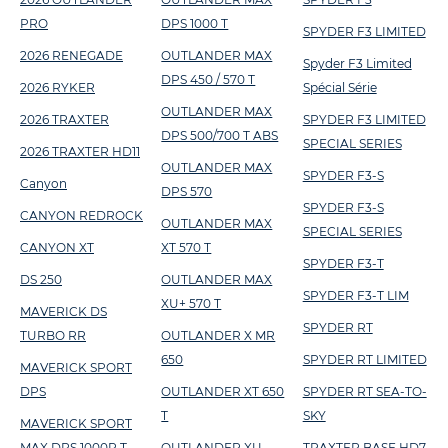
PRO
DPS 1000 T
SPYDER F3 LIMITED
2026 RENEGADE
OUTLANDER MAX
Spyder F3 Limited
DPS 450 / 570 T
2026 RYKER
Spécial Série
OUTLANDER MAX
2026 TRAXTER
SPYDER F3 LIMITED
DPS 500/700 T ABS
SPECIAL SERIES
2026 TRAXTER HD11
OUTLANDER MAX
SPYDER F3-S
Canyon
DPS 570
SPYDER F3-S
CANYON REDROCK
OUTLANDER MAX
SPECIAL SERIES
CANYON XT
XT 570 T
SPYDER F3-T
DS 250
OUTLANDER MAX
SPYDER F3-T LIM
XU+ 570 T
MAVERICK DS
SPYDER RT
TURBO RR
OUTLANDER X MR
650
SPYDER RT LIMITED
MAVERICK SPORT
DPS
OUTLANDER XT 650
SPYDER RT SEA-TO-
T
SKY
MAVERICK SPORT
MAX DPS 1000R T
OUTLANDER XU
TRAXTER BASE HD7