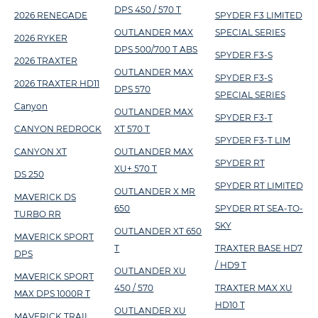
DPS 450 / 570 T
2026 RENEGADE
SPYDER F3 LIMITED
OUTLANDER MAX
SPECIAL SERIES
2026 RYKER
DPS 500/700 T ABS
SPYDER F3-S
2026 TRAXTER
OUTLANDER MAX
SPYDER F3-S
2026 TRAXTER HD11
DPS 570
SPECIAL SERIES
Canyon
OUTLANDER MAX
SPYDER F3-T
CANYON REDROCK
XT 570 T
SPYDER F3-T LIM
CANYON XT
OUTLANDER MAX
SPYDER RT
XU+ 570 T
DS 250
SPYDER RT LIMITED
OUTLANDER X MR
MAVERICK DS
650
SPYDER RT SEA-TO-
TURBO RR
SKY
OUTLANDER XT 650
MAVERICK SPORT
T
TRAXTER BASE HD7
DPS
/ HD9 T
OUTLANDER XU
MAVERICK SPORT
450 / 570
TRAXTER MAX XU
MAX DPS 1000R T
HD10 T
OUTLANDER XU
MAVERICK TRAIL