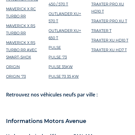
450 / 570 T
TRAXTER PRO XU
MAVERICK X RC
HD10 T
OUTLANDER XU+
TURBO RR
570 T
TRAXTER PRO XU T
MAVERICK X RS
OUTLANDER XU+
TRAXTER T
TURBO RR
650 T
TRAXTER XU HD10 T
MAVERICK X RS
PULSE
TURBO RR AVEC
TRAXTER XU HD7 T
SMART-SHOX
PULSE '73
ORIGIN
PULSE 35KW
ORIGIN '73
PULSE 73 35 KW
Retrouvez nos véhicules neufs par ville :
Informations Motors Avenue