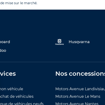
 de mise sur le marché.
eboard
Husqvarna
doo
vices
Nos concession
mon véhicule
Motors Avenue Landivisia
achat de véhicules
Motors Avenue Le Mans
ogue de véhicules neufs
Motors Avenue Nantes