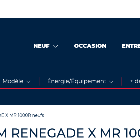
NEUF
OCCASION
ENTR
Modèle
Énergie/Équipement
+ de
 X MR 1000R neufs
AM RENEGADE X MR 10