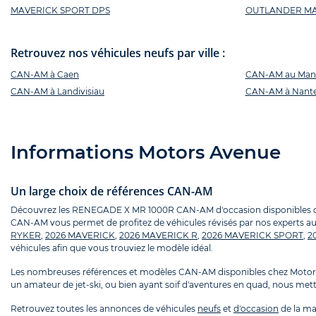
MAVERICK SPORT DPS
OUTLANDER MAX
Retrouvez nos véhicules neufs par ville :
CAN-AM à Caen
CAN-AM au Man
CAN-AM à Landivisiau
CAN-AM à Nant
Informations Motors Avenue
Un large choix de références CAN-AM
Découvrez les RENEGADE X MR 1000R CAN-AM d'occasion disponibles chez M
CAN-AM vous permet de profitez de véhicules révisés par nos experts aut
RYKER
,
2026 MAVERICK
,
2026 MAVERICK R
,
2026 MAVERICK SPORT
,
2
véhicules afin que vous trouviez le modèle idéal.
Les nombreuses références et modèles CAN-AM disponibles chez Motors 
un amateur de jet-ski, ou bien ayant soif d'aventures en quad, nous metto
Retrouvez toutes les annonces de véhicules
neufs
et
d'occasion
de la m