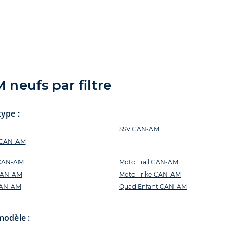
neufs par filtre
ype :
SSV CAN-AM
s CAN-AM
 CAN-AM
Moto Trail CAN-AM
CAN-AM
Moto Trike CAN-AM
CAN-AM
Quad Enfant CAN-AM
modèle :