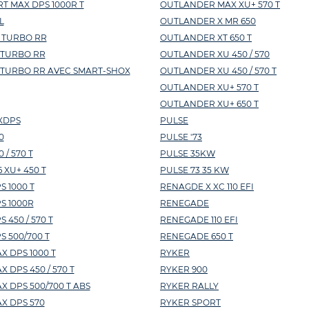
T MAX DPS 1000R T
OUTLANDER MAX XU+ 570 T
L
OUTLANDER X MR 650
 TURBO RR
OUTLANDER XT 650 T
 TURBO RR
OUTLANDER XU 450 / 570
 TURBO RR AVEC SMART-SHOX
OUTLANDER XU 450 / 570 T
OUTLANDER XU+ 570 T
OUTLANDER XU+ 650 T
XDPS
PULSE
0
PULSE '73
/ 570 T
PULSE 35KW
 XU+ 450 T
PULSE 73 35 KW
 1000 T
RENAGDE X XC 110 EFI
S 1000R
RENEGADE
450 / 570 T
RENEGADE 110 EFI
 500/700 T
RENEGADE 650 T
 DPS 1000 T
RYKER
DPS 450 / 570 T
RYKER 900
 DPS 500/700 T ABS
RYKER RALLY
X DPS 570
RYKER SPORT