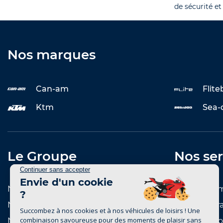
de sécurité et
Nos marques
Can-am
Flit
Ktm
Sea-
Le Groupe
Nos ser
Notre histoire
Entretenir 
Notre réseau de concessions
Reprise et r
Notre réseau de marques
Notre catal