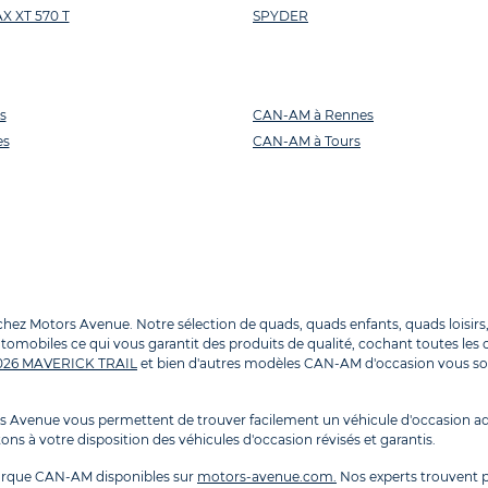
 XT 570 T
SPYDER
s
CAN-AM à Rennes
es
CAN-AM à Tours
otors Avenue. Notre sélection de quads, quads enfants, quads loisirs, mo
omobiles ce qui vous garantit des produits de qualité, cochant toutes les c
026 MAVERICK TRAIL
et bien d'autres modèles CAN-AM d'occasion vous so
Avenue vous permettent de trouver facilement un véhicule d'occasion ad
ns à votre disposition des véhicules d'occasion révisés et garantis.
arque CAN-AM disponibles sur
motors-avenue.com.
Nos experts trouvent p