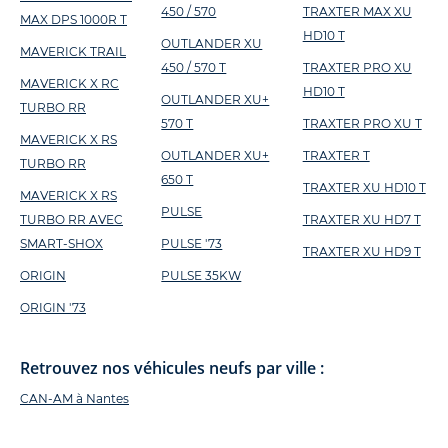
450 / 570
TRAXTER MAX XU
MAX DPS 1000R T
HD10 T
OUTLANDER XU
MAVERICK TRAIL
450 / 570 T
TRAXTER PRO XU
MAVERICK X RC
HD10 T
OUTLANDER XU+
TURBO RR
570 T
TRAXTER PRO XU T
MAVERICK X RS
OUTLANDER XU+
TRAXTER T
TURBO RR
650 T
TRAXTER XU HD10 T
MAVERICK X RS
PULSE
TURBO RR AVEC
TRAXTER XU HD7 T
SMART-SHOX
PULSE '73
TRAXTER XU HD9 T
ORIGIN
PULSE 35KW
ORIGIN '73
Retrouvez nos véhicules neufs par ville :
CAN-AM à Nantes