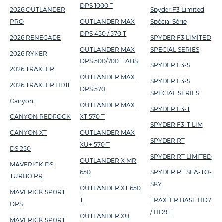
DPS 1000 T
2026 OUTLANDER
Spyder F3 Limited
PRO
OUTLANDER MAX
Spécial Série
DPS 450 / 570 T
2026 RENEGADE
SPYDER F3 LIMITED
OUTLANDER MAX
SPECIAL SERIES
2026 RYKER
DPS 500/700 T ABS
SPYDER F3-S
2026 TRAXTER
OUTLANDER MAX
SPYDER F3-S
2026 TRAXTER HD11
DPS 570
SPECIAL SERIES
Canyon
OUTLANDER MAX
SPYDER F3-T
CANYON REDROCK
XT 570 T
SPYDER F3-T LIM
CANYON XT
OUTLANDER MAX
SPYDER RT
XU+ 570 T
DS 250
SPYDER RT LIMITED
OUTLANDER X MR
MAVERICK DS
650
SPYDER RT SEA-TO-
TURBO RR
SKY
OUTLANDER XT 650
MAVERICK SPORT
T
TRAXTER BASE HD7
DPS
/ HD9 T
OUTLANDER XU
MAVERICK SPORT