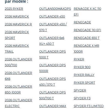
par modèle :
2025 RYKER
OUTLAN500MAXDPS
RENAGDE X XC 110
EFI
2026 MAVERICK
OUTLANDER 450
RENEGADE
2026 MAVERICK R
OUTLANDER 450 /
570 T
RENEGADE 110 EFI
2026 MAVERICK
SPORT
OUTLANDER 6x6
RENEGADE 650 T
XU+ 450 T
2026 MAVERICK
RENEGADE X MR
TRAIL
OUTLANDER DPS
1000R
1000 T
2026 OUTLANDER
RYKER
500/700
OUTLANDER DPS
RYKER 900
1000R
2026 OUTLANDER
RYKER RALLY
6X6
OUTLANDER DPS
RYKER SPORT
450 / 570 T
2026 OUTLANDER
SPYDER
850-1000R
OUTLANDER DPS
500/700 T
SPYDER F3
2026 OUTLANDER
ELECTRIC
OUTLANDER MAX
SPYDER F3 LIMITED