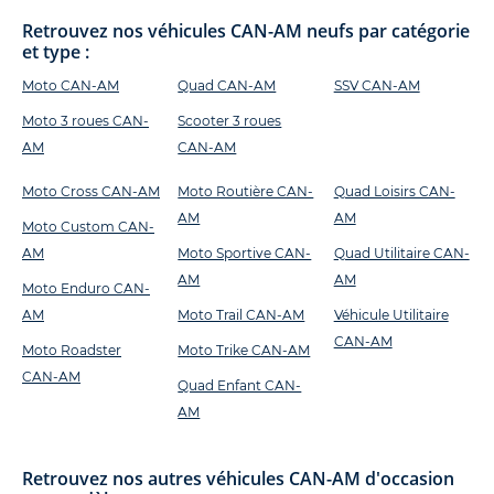
Retrouvez nos véhicules CAN-AM neufs par catégorie
et type :
Moto CAN-AM
Quad CAN-AM
SSV CAN-AM
Moto 3 roues CAN-
Scooter 3 roues
AM
CAN-AM
Moto Cross CAN-AM
Moto Routière CAN-
Quad Loisirs CAN-
AM
AM
Moto Custom CAN-
AM
Moto Sportive CAN-
Quad Utilitaire CAN-
AM
AM
Moto Enduro CAN-
AM
Moto Trail CAN-AM
Véhicule Utilitaire
CAN-AM
Moto Roadster
Moto Trike CAN-AM
CAN-AM
Quad Enfant CAN-
AM
Retrouvez nos autres véhicules CAN-AM d'occasion