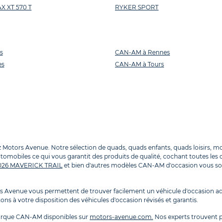
 XT 570 T
RYKER SPORT
s
CAN-AM à Rennes
es
CAN-AM à Tours
ors Avenue. Notre sélection de quads, quads enfants, quads loisirs, motos
omobiles ce qui vous garantit des produits de qualité, cochant toutes les c
026 MAVERICK TRAIL
et bien d'autres modèles CAN-AM d'occasion vous so
Avenue vous permettent de trouver facilement un véhicule d'occasion ad
ns à votre disposition des véhicules d'occasion révisés et garantis.
arque CAN-AM disponibles sur
motors-avenue.com.
Nos experts trouvent p