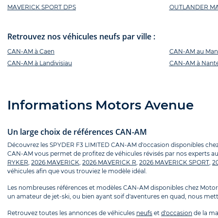
MAVERICK SPORT DPS
OUTLANDER MAX
Retrouvez nos véhicules neufs par ville :
CAN-AM à Caen
CAN-AM au Man
CAN-AM à Landivisiau
CAN-AM à Nant
Informations Motors Avenue
Un large choix de références CAN-AM
Découvrez les SPYDER F3 LIMITED CAN-AM d'occasion disponibles chez Mot
CAN-AM vous permet de profitez de véhicules révisés par nos experts aut
RYKER
,
2026 MAVERICK
,
2026 MAVERICK R
,
2026 MAVERICK SPORT
,
2
véhicules afin que vous trouviez le modèle idéal.
Les nombreuses références et modèles CAN-AM disponibles chez Motors 
un amateur de jet-ski, ou bien ayant soif d'aventures en quad, nous metto
Retrouvez toutes les annonces de véhicules
neufs
et
d'occasion
de la m