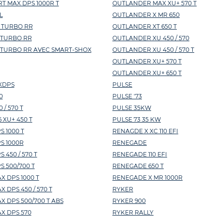
T MAX DPS 1000R T
OUTLANDER MAX XU+ 570 T
L
OUTLANDER X MR 650
 TURBO RR
OUTLANDER XT 650 T
 TURBO RR
OUTLANDER XU 450 / 570
 TURBO RR AVEC SMART-SHOX
OUTLANDER XU 450 / 570 T
OUTLANDER XU+ 570 T
OUTLANDER XU+ 650 T
XDPS
PULSE
0
PULSE '73
/ 570 T
PULSE 35KW
 XU+ 450 T
PULSE 73 35 KW
 1000 T
RENAGDE X XC 110 EFI
S 1000R
RENEGADE
450 / 570 T
RENEGADE 110 EFI
 500/700 T
RENEGADE 650 T
 DPS 1000 T
RENEGADE X MR 1000R
DPS 450 / 570 T
RYKER
 DPS 500/700 T ABS
RYKER 900
X DPS 570
RYKER RALLY