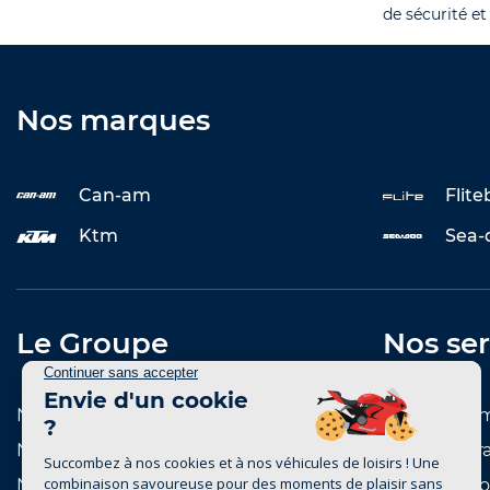
de sécurité et
Nos marques
Can-am
Flit
Ktm
Sea-
Le Groupe
Nos ser
Notre histoire
Entretenir 
Notre réseau de concessions
Reprise et r
Notre réseau de marques
Notre catal