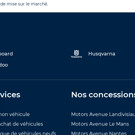
 de mise sur le marché.
eboard
Husqvarna
doo
vices
Nos concession
mon véhicule
Motors Avenue Landivisia
achat de véhicules
Motors Avenue Le Mans
ogue de véhicules neufs
Motors Avenue Nantes