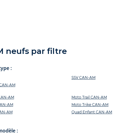
neufs par filtre
ype :
SSV CAN-AM
s CAN-AM
 CAN-AM
Moto Trail CAN-AM
CAN-AM
Moto Trike CAN-AM
CAN-AM
Quad Enfant CAN-AM
modèle :