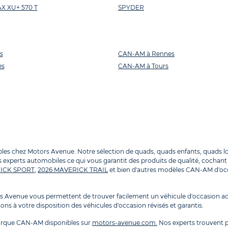
 XU+ 570 T
SPYDER
s
CAN-AM à Rennes
es
CAN-AM à Tours
hez Motors Avenue. Notre sélection de quads, quads enfants, quads loisirs
experts automobiles ce qui vous garantit des produits de qualité, cochant t
ICK SPORT
,
2026 MAVERICK TRAIL
et bien d'autres modèles CAN-AM d'oc
Avenue vous permettent de trouver facilement un véhicule d'occasion ad
ns à votre disposition des véhicules d'occasion révisés et garantis.
arque CAN-AM disponibles sur
motors-avenue.com.
Nos experts trouvent p