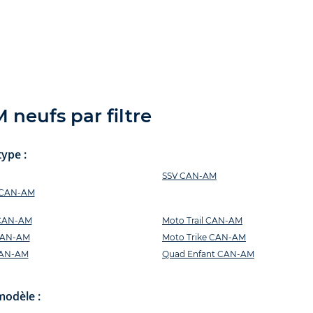
neufs par filtre
ype :
SSV CAN-AM
s CAN-AM
 CAN-AM
Moto Trail CAN-AM
CAN-AM
Moto Trike CAN-AM
CAN-AM
Quad Enfant CAN-AM
modèle :