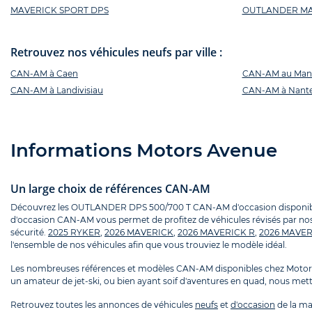
MAVERICK SPORT DPS
OUTLANDER MAX
Retrouvez nos véhicules neufs par ville :
CAN-AM à Caen
CAN-AM au Man
CAN-AM à Landivisiau
CAN-AM à Nant
Informations Motors Avenue
Un large choix de références CAN-AM
Découvrez les OUTLANDER DPS 500/700 T CAN-AM d'occasion disponibles c
d'occasion CAN-AM vous permet de profitez de véhicules révisés par nos 
sécurité.
2025 RYKER
,
2026 MAVERICK
,
2026 MAVERICK R
,
2026 MAVER
l'ensemble de nos véhicules afin que vous trouviez le modèle idéal.
Les nombreuses références et modèles CAN-AM disponibles chez Motors 
un amateur de jet-ski, ou bien ayant soif d'aventures en quad, nous metto
Retrouvez toutes les annonces de véhicules
neufs
et
d'occasion
de la m