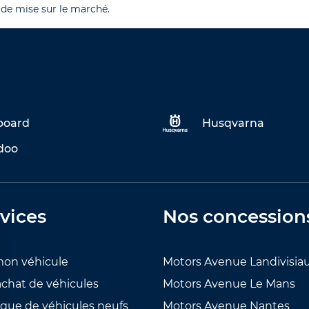
 de mise sur le marché.
eboard
Husqvarna
doo
vices
Nos concession
mon véhicule
Motors Avenue Landivisia
achat de véhicules
Motors Avenue Le Mans
ogue de véhicules neufs
Motors Avenue Nantes