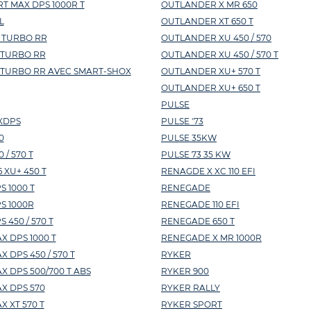
T MAX DPS 1000R T
OUTLANDER X MR 650
L
OUTLANDER XT 650 T
 TURBO RR
OUTLANDER XU 450 / 570
 TURBO RR
OUTLANDER XU 450 / 570 T
 TURBO RR AVEC SMART-SHOX
OUTLANDER XU+ 570 T
OUTLANDER XU+ 650 T
PULSE
XDPS
PULSE '73
0
PULSE 35KW
/ 570 T
PULSE 73 35 KW
 XU+ 450 T
RENAGDE X XC 110 EFI
 1000 T
RENEGADE
S 1000R
RENEGADE 110 EFI
450 / 570 T
RENEGADE 650 T
 DPS 1000 T
RENEGADE X MR 1000R
DPS 450 / 570 T
RYKER
 DPS 500/700 T ABS
RYKER 900
X DPS 570
RYKER RALLY
 XT 570 T
RYKER SPORT