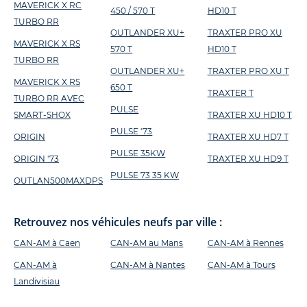
MAVERICK X RC
450 / 570 T
HD10 T
TURBO RR
OUTLANDER XU+
TRAXTER PRO XU
MAVERICK X RS
570 T
HD10 T
TURBO RR
OUTLANDER XU+
TRAXTER PRO XU T
MAVERICK X RS
650 T
TRAXTER T
TURBO RR AVEC
PULSE
SMART-SHOX
TRAXTER XU HD10 T
PULSE '73
ORIGIN
TRAXTER XU HD7 T
PULSE 35KW
ORIGIN '73
TRAXTER XU HD9 T
PULSE 73 35 KW
OUTLAN500MAXDPS
Retrouvez nos véhicules neufs par ville :
CAN-AM à Caen
CAN-AM au Mans
CAN-AM à Rennes
CAN-AM à
CAN-AM à Nantes
CAN-AM à Tours
Landivisiau