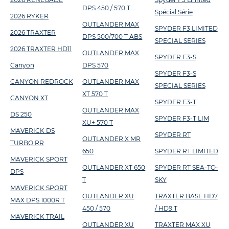
DPS 450 / 570 T
Spécial Série
2026 RYKER
OUTLANDER MAX
SPYDER F3 LIMITED
2026 TRAXTER
DPS 500/700 T ABS
SPECIAL SERIES
2026 TRAXTER HD11
OUTLANDER MAX
SPYDER F3-S
Canyon
DPS 570
SPYDER F3-S
CANYON REDROCK
OUTLANDER MAX
SPECIAL SERIES
XT 570 T
CANYON XT
SPYDER F3-T
OUTLANDER MAX
DS 250
SPYDER F3-T LIM
XU+ 570 T
MAVERICK DS
SPYDER RT
OUTLANDER X MR
TURBO RR
650
SPYDER RT LIMITED
MAVERICK SPORT
OUTLANDER XT 650
SPYDER RT SEA-TO-
DPS
T
SKY
MAVERICK SPORT
OUTLANDER XU
TRAXTER BASE HD7
MAX DPS 1000R T
450 / 570
/ HD9 T
MAVERICK TRAIL
OUTLANDER XU
TRAXTER MAX XU