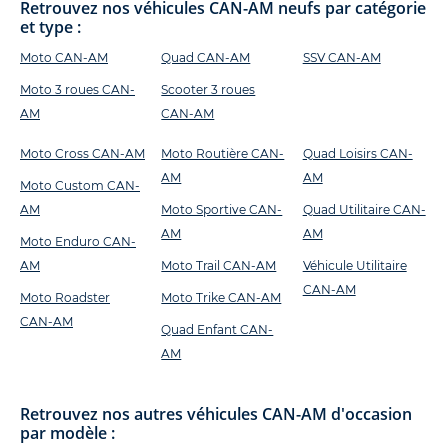
Retrouvez nos véhicules CAN-AM neufs par catégorie
et type :
Moto CAN-AM
Quad CAN-AM
SSV CAN-AM
Moto 3 roues CAN-
Scooter 3 roues
AM
CAN-AM
Moto Cross CAN-AM
Moto Routière CAN-
Quad Loisirs CAN-
AM
AM
Moto Custom CAN-
AM
Moto Sportive CAN-
Quad Utilitaire CAN-
AM
AM
Moto Enduro CAN-
AM
Moto Trail CAN-AM
Véhicule Utilitaire
CAN-AM
Moto Roadster
Moto Trike CAN-AM
CAN-AM
Quad Enfant CAN-
AM
Retrouvez nos autres véhicules CAN-AM d'occasion
par modèle :