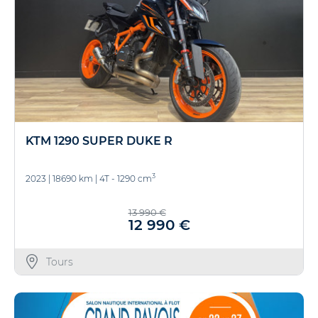
KTM 1290 SUPER DUKE R
3
2023
|
18690 km
|
4T - 1290 cm
13 990 €
12 990 €
Tours