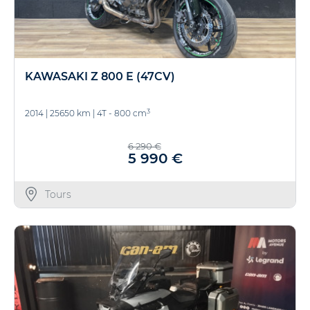
KAWASAKI Z 800 E (47CV)
3
2014
|
25650 km
|
4T - 800 cm
6 290 €
5 990 €
Tours