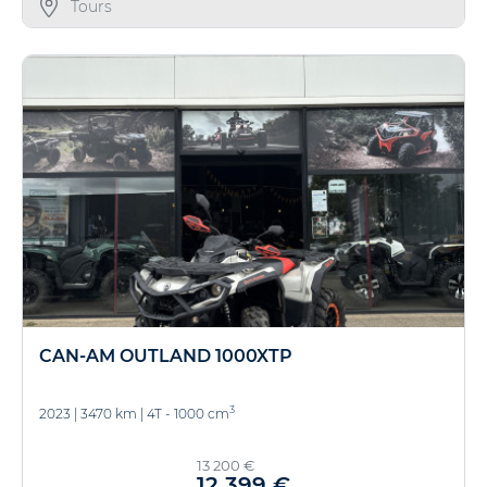
Tours
CAN-AM OUTLAND 1000XTP
3
2023
|
3470 km
|
4T - 1000 cm
13 200 €
12 399 €