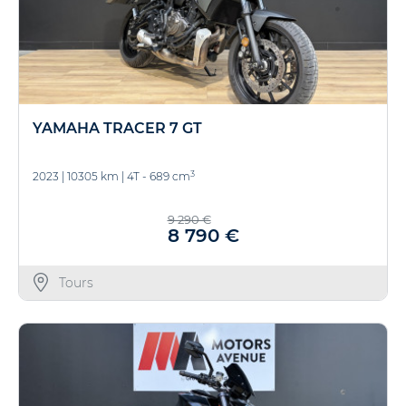
YAMAHA TRACER 7 GT
3
2023
|
10305 km
|
4T - 689 cm
9 290 €
8 790 €
Tours