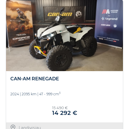
CAN-AM RENEGADE
3
2024
|
2095 km
|
4T - 999 cm
15 490 €
14 292 €
Landivisiau