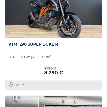
KTM 1290 SUPER DUKE R
3
2016
|
31650 km
|
4T - 1290 cm
8 790 €
8 290 €
Tours