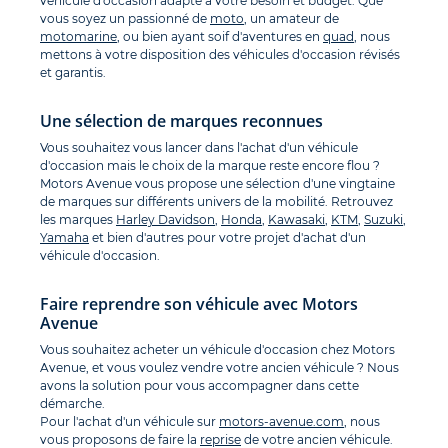
véhicule d'occasion adapté à votre besoin et budget. Que
vous soyez un passionné de
moto
, un amateur de
motomarine
, ou bien ayant soif d'aventures en
quad
, nous
mettons à votre disposition des véhicules d'occasion révisés
et garantis.
Une sélection de marques reconnues
Vous souhaitez vous lancer dans l'achat d'un véhicule
d'occasion mais le choix de la marque reste encore flou ?
Motors Avenue vous propose une sélection d'une vingtaine
de marques sur différents univers de la mobilité. Retrouvez
les marques
Harley Davidson
,
Honda
,
Kawasaki
,
KTM
,
Suzuki
,
Yamaha
et bien d'autres pour votre projet d'achat d'un
véhicule d'occasion.
Faire reprendre son véhicule avec Motors
Avenue
Vous souhaitez acheter un véhicule d'occasion chez Motors
Avenue, et vous voulez vendre votre ancien véhicule ? Nous
avons la solution pour vous accompagner dans cette
démarche.
Pour l'achat d'un véhicule sur
motors-avenue.com
, nous
vous proposons de faire la
reprise
de votre ancien véhicule.