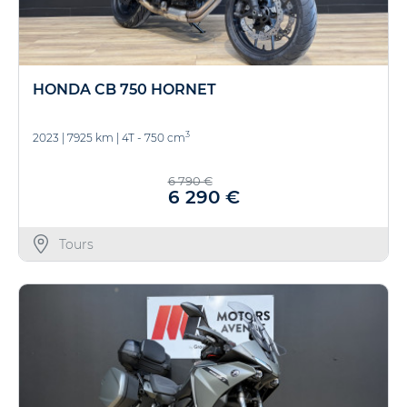
HONDA CB 750 HORNET
3
2023
|
7925 km
|
4T - 750 cm
6 790 €
6 290 €
Tours