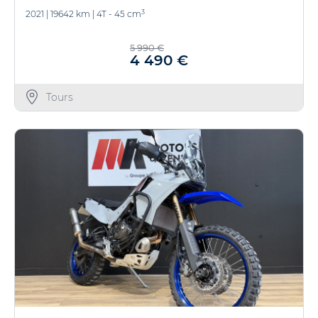
3
2021
|
19642 km
|
4T - 45 cm
5 990 €
4 490 €
Tours