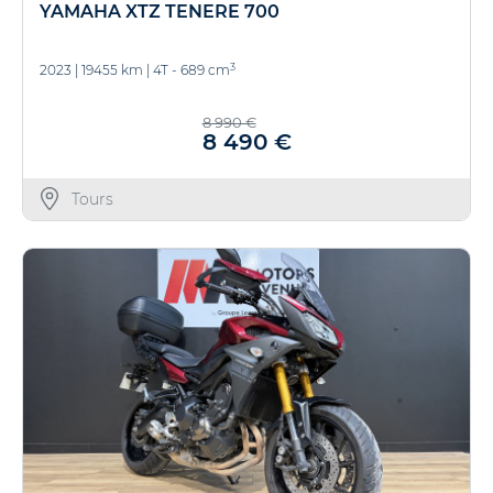
YAMAHA XTZ TENERE 700
3
2023
|
19455 km
|
4T - 689 cm
8 990 €
8 490 €
Tours