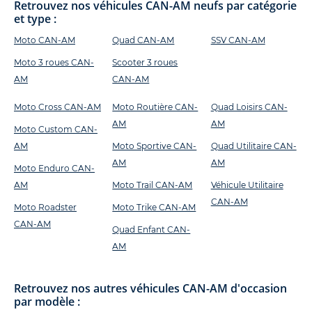
Retrouvez nos véhicules CAN-AM neufs par catégorie
et type :
Moto CAN-AM
Quad CAN-AM
SSV CAN-AM
Moto 3 roues CAN-
Scooter 3 roues
AM
CAN-AM
Moto Cross CAN-AM
Moto Routière CAN-
Quad Loisirs CAN-
AM
AM
Moto Custom CAN-
AM
Moto Sportive CAN-
Quad Utilitaire CAN-
AM
AM
Moto Enduro CAN-
AM
Moto Trail CAN-AM
Véhicule Utilitaire
CAN-AM
Moto Roadster
Moto Trike CAN-AM
CAN-AM
Quad Enfant CAN-
AM
Retrouvez nos autres véhicules CAN-AM d'occasion
par modèle :