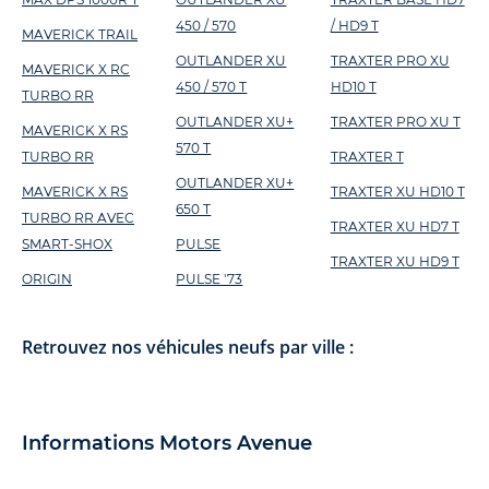
450 / 570
/ HD9 T
MAVERICK TRAIL
OUTLANDER XU
TRAXTER PRO XU
MAVERICK X RC
450 / 570 T
HD10 T
TURBO RR
OUTLANDER XU+
TRAXTER PRO XU T
MAVERICK X RS
570 T
TURBO RR
TRAXTER T
OUTLANDER XU+
MAVERICK X RS
TRAXTER XU HD10 T
650 T
TURBO RR AVEC
TRAXTER XU HD7 T
SMART-SHOX
PULSE
TRAXTER XU HD9 T
ORIGIN
PULSE '73
Retrouvez nos véhicules neufs par ville :
Informations Motors Avenue