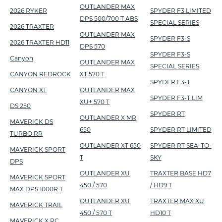
OUTLANDER MAX
2026 RYKER
SPYDER F3 LIMITED
DPS 500/700 T ABS
SPECIAL SERIES
2026 TRAXTER
OUTLANDER MAX
SPYDER F3-S
2026 TRAXTER HD11
DPS 570
SPYDER F3-S
Canyon
OUTLANDER MAX
SPECIAL SERIES
CANYON REDROCK
XT 570 T
SPYDER F3-T
CANYON XT
OUTLANDER MAX
SPYDER F3-T LIM
XU+ 570 T
DS 250
SPYDER RT
OUTLANDER X MR
MAVERICK DS
650
SPYDER RT LIMITED
TURBO RR
OUTLANDER XT 650
SPYDER RT SEA-TO-
MAVERICK SPORT
T
SKY
DPS
OUTLANDER XU
TRAXTER BASE HD7
MAVERICK SPORT
450 / 570
/ HD9 T
MAX DPS 1000R T
OUTLANDER XU
TRAXTER MAX XU
MAVERICK TRAIL
450 / 570 T
HD10 T
MAVERICK X RC