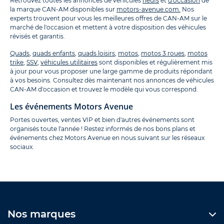
Retrouvez toutes les annonces de véhicules
neufs
et
d'occasion
de
la marque CAN-AM disponibles sur
motors-avenue.com.
Nos
experts trouvent pour vous les meilleures offres de CAN-AM sur le
marché de l'occasion et mettent à votre disposition des véhicules
révisés et garantis.
Quads
,
quads enfants
,
quads loisirs
,
motos
,
motos 3 roues
,
motos
trike
,
SSV
,
véhicules utilitaires
sont disponibles et régulièrement mis
à jour pour vous proposer une large gamme de produits répondant
à vos besoins. Consultez dès maintenant nos annonces de véhicules
CAN-AM d'occasion et trouvez le modèle qui vous correspond.
Les événements Motors Avenue
Portes ouvertes, ventes VIP et bien d'autres événements sont
organisés toute l'année ! Restez informés de nos bons plans et
événements chez Motors Avenue en nous suivant sur les réseaux
sociaux.
Nos marques