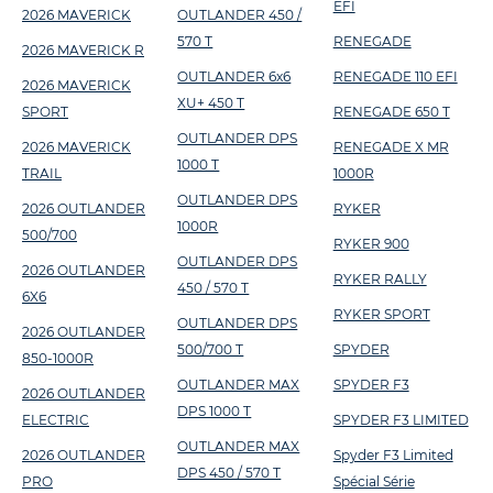
EFI
2026 MAVERICK
OUTLANDER 450 /
570 T
RENEGADE
2026 MAVERICK R
OUTLANDER 6x6
RENEGADE 110 EFI
2026 MAVERICK
XU+ 450 T
SPORT
RENEGADE 650 T
OUTLANDER DPS
2026 MAVERICK
RENEGADE X MR
1000 T
TRAIL
1000R
OUTLANDER DPS
2026 OUTLANDER
RYKER
1000R
500/700
RYKER 900
OUTLANDER DPS
2026 OUTLANDER
RYKER RALLY
450 / 570 T
6X6
RYKER SPORT
OUTLANDER DPS
2026 OUTLANDER
500/700 T
SPYDER
850-1000R
OUTLANDER MAX
SPYDER F3
2026 OUTLANDER
DPS 1000 T
ELECTRIC
SPYDER F3 LIMITED
OUTLANDER MAX
2026 OUTLANDER
Spyder F3 Limited
DPS 450 / 570 T
PRO
Spécial Série