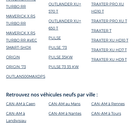
OUTLANDER XU+
TRAXTER PRO XU
TURBO RR
570 T
HD10 T
MAVERICK X RS
OUTLANDER XU+
TRAXTER PRO XU T
TURBO RR
650 T
TRAXTER T
MAVERICK X RS
PULSE
TURBO RR AVEC
TRAXTER XU HD10 T
SMART-SHOX
PULSE '73
TRAXTER XU HD7 T
ORIGIN
PULSE 35KW
TRAXTER XU HD9 T
ORIGIN '73
PULSE 73 35 KW
OUTLAN500MAXDPS
Retrouvez nos véhicules neufs par ville :
CAN-AM à Caen
CAN-AM au Mans
CAN-AM à Rennes
CAN-AM à
CAN-AM à Nantes
CAN-AM à Tours
Landivisiau