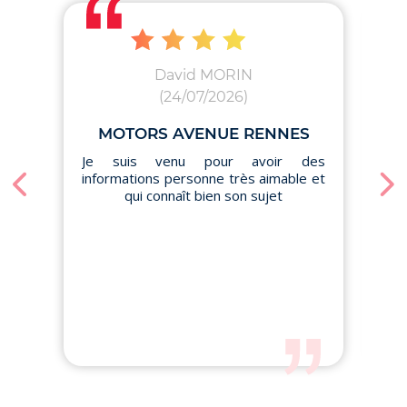
David MORIN
(24/07/2026)
MOTORS AVENUE RENNES
Je suis venu pour avoir des
informations personne très aimable et
qui connaît bien son sujet
Brav
qu
en
co