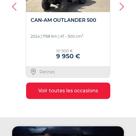
CAN-AM OUTLANDER 500
CAN-
3
2024
|
1768 km
|
4T - 500 cm
2016
|
4
10 500 €
9 950 €
Rennes
Re
Voir toutes les occasions