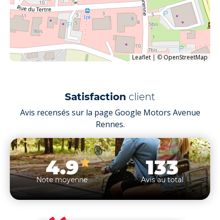
Leaflet
|
©
OpenStreetMap
Satisfaction
client
Avis recensés sur la page Google Motors Avenue
Rennes.
4.9
133
Note moyenne
Avis au total