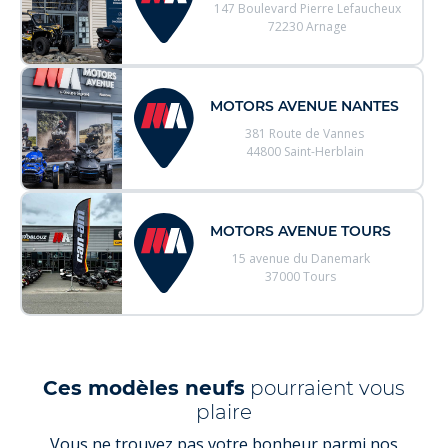
147 Boulevard Pierre Lefaucheux
72230 Arnage
MOTORS AVENUE NANTES
381 Route de Vannes
44800 Saint-Herblain
MOTORS AVENUE TOURS
15 avenue du Danemark
37000 Tours
Ces modèles neufs
pourraient vous
plaire
Vous ne trouvez pas votre bonheur parmi nos