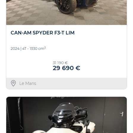
CAN-AM SPYDER F3-T LIM
3
2024
|
4T - 1330 cm
31 190 €
29 690 €
Le Mans