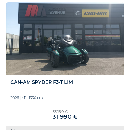
CAN-AM SPYDER F3-T LIM
3
2026
|
4T - 1330 cm
33 190 €
31 990 €