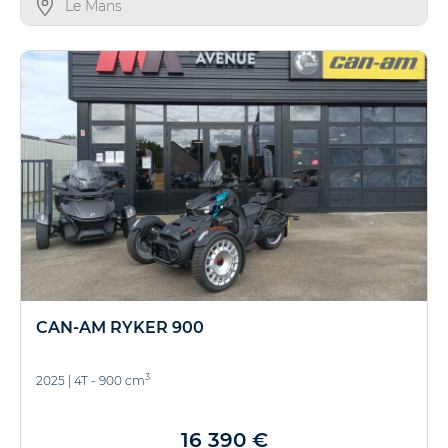
Le Mans
CAN-AM RYKER 900
3
2025
|
4T - 900 cm
16 390 €