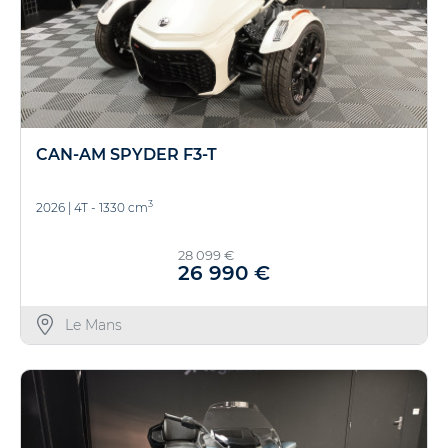
CAN-AM SPYDER F3-T
3
2026
|
4T - 1330 cm
28 099 €
26 990 €
Le Mans