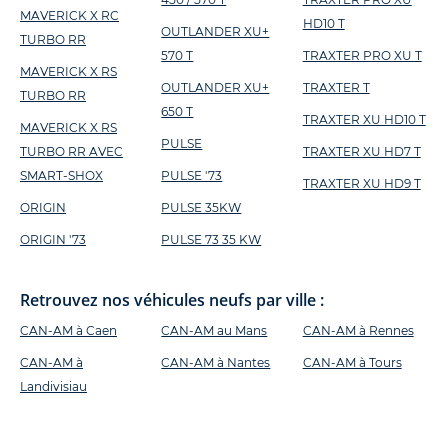
MAVERICK X RC
HD10 T
OUTLANDER XU+
TURBO RR
570 T
TRAXTER PRO XU T
MAVERICK X RS
OUTLANDER XU+
TRAXTER T
TURBO RR
650 T
TRAXTER XU HD10 T
MAVERICK X RS
PULSE
TURBO RR AVEC
TRAXTER XU HD7 T
SMART-SHOX
PULSE '73
TRAXTER XU HD9 T
ORIGIN
PULSE 35KW
ORIGIN '73
PULSE 73 35 KW
Retrouvez nos véhicules neufs par ville :
CAN-AM à Caen
CAN-AM au Mans
CAN-AM à Rennes
CAN-AM à
CAN-AM à Nantes
CAN-AM à Tours
Landivisiau