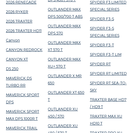
2026 RENEGADE
SPYDER F3 LIMITED
OUTLANDER MAX
SPECIAL SERIES
2026 RYKER
DPS 500/700 T ABS
SPYDER F3-S
2026 TRAXTER
OUTLANDER MAX
SPYDER F3-S
2026 TRAXTER HD11
DPS 570
SPECIAL SERIES
Canyon
OUTLANDER MAX
SPYDER F3-T
CANYON REDROCK
XT 570 T
SPYDER F3-T LIM
CANYON XT
OUTLANDER MAX
SPYDER RT
XU+ 570 T
DS 250
SPYDER RT LIMITED
OUTLANDER X MR
MAVERICK DS
650
SPYDER RT SEA-TO-
TURBO RR
SKY
OUTLANDER XT 650
MAVERICK SPORT
T
TRAXTER BASE HD7
DPS
/ HD9 T
OUTLANDER XU
MAVERICK SPORT
450 / 570
TRAXTER MAX XU
MAX DPS 1000R T
HD10 T
OUTLANDER XU
MAVERICK TRAIL
450 / 570 T
TRAXTER PRO XU