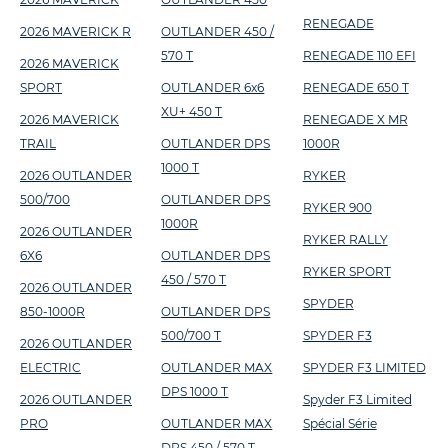
RENEGADE
2026 MAVERICK R
OUTLANDER 450 /
570 T
RENEGADE 110 EFI
2026 MAVERICK
SPORT
OUTLANDER 6x6
RENEGADE 650 T
XU+ 450 T
2026 MAVERICK
RENEGADE X MR
TRAIL
OUTLANDER DPS
1000R
1000 T
2026 OUTLANDER
RYKER
500/700
OUTLANDER DPS
RYKER 900
1000R
2026 OUTLANDER
RYKER RALLY
6X6
OUTLANDER DPS
RYKER SPORT
450 / 570 T
2026 OUTLANDER
SPYDER
850-1000R
OUTLANDER DPS
500/700 T
SPYDER F3
2026 OUTLANDER
ELECTRIC
OUTLANDER MAX
SPYDER F3 LIMITED
DPS 1000 T
2026 OUTLANDER
Spyder F3 Limited
PRO
OUTLANDER MAX
Spécial Série
DPS 450 / 570 T