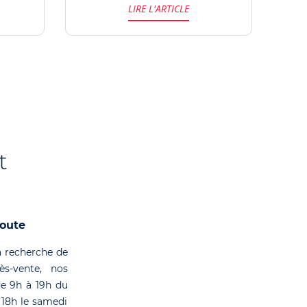
LIRE L'ARTICLE
GROUPE BRP.
NO
t
coute
 recherche de
rès-vente, nos
de 9h à 19h du
 18h le samedi