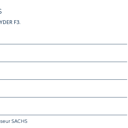
s
YDER F3.
isseur SACHS