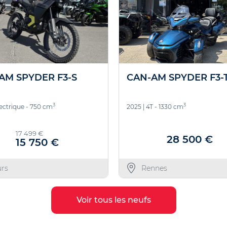
AM SPYDER F3-S
CAN-AM SPYDER F3-T
3
3
ectrique - 750 cm
2025
|
4T - 1330 cm
17 499 €
28 500 €
15 750 €
urs
Rennes
Voir tous les neufs