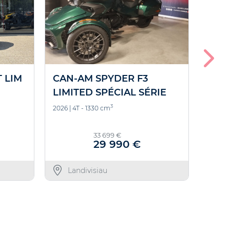
 LIM
CAN-AM SPYDER F3
CAN
LIMITED SPÉCIAL SÉRIE
3
2026
|
4T - 1330 cm
2026
|
33 699 €
29 990 €
Landivisiau
L