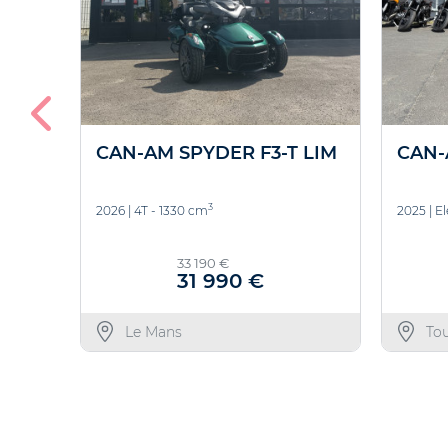
CAN-AM SPYDER F3-T LIM
CAN-
3
2026
|
4T - 1330 cm
2025
|
El
33 190 €
31 990 €
Le Mans
To