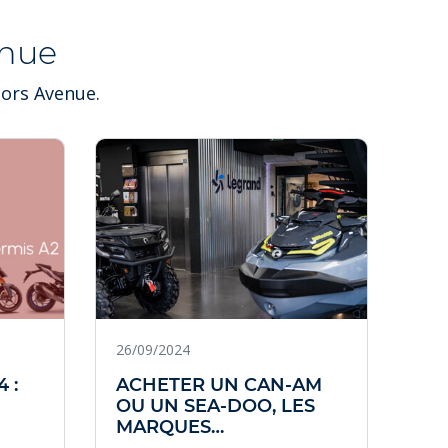
nue
tors Avenue.
CAN-A
VANNE
26/09/2024
07/
 :
ACHETER UN CAN-AM
MO
OU UN SEA-DOO, LES
SA
MARQUES
VA
EMBLÉMATIQUES DU
ET