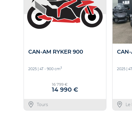
CAN-AM RYKER 900
CAN-
3
2025
|
4T - 900 cm
2025
|
4T
16 799 €
14 990 €
Tours
Le