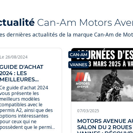
ctualité
Can-Am Motors Ave
es dernières actualités de la marque Can-Am de Mo
CAN-AM
Le 26/08/2024
VANNES
GUIDE D'ACHAT
2024 : LES
MEILLEURES
MOTOS POUR LE
Ce guide d'achat 2024
PERMIS A2
vous présente les
meilleurs modèles
compatibles avec le
permis A2, ainsi que des
07/03/2025
options intéressantes
MOTORS AVENUE A
pour ceux qui ne
possèdent que le permis
SALON DU 2 ROUES
B. Découvrez les motos