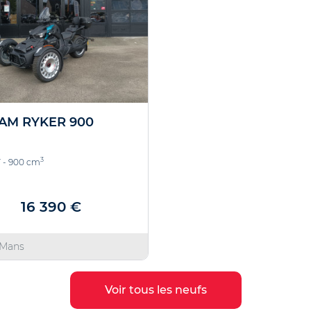
AM RYKER 900
3
 - 900 cm
16 390 €
 Mans
Voir tous les neufs