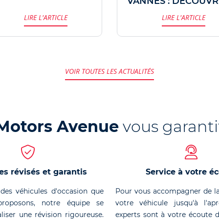
VANNES : DÉCOUVR
et tricycles les plus
ET TESTEZ LES
LIRE L'ARTICLE
LIRE L'ARTICLE
adaptés à vos besoins,
NOUVEAUTÉS CAN-A
classés par marque et
type, pour faire le
meilleur choix possible.
VOIR TOUTES LES ACTUALITÉS
Motors Avenue
vous garanti
es révisés et garantis
Service à votre é
des véhicules d'occasion que
Pour vous accompagner de la
roposons, notre équipe se
votre véhicule jusqu'à l'ap
liser une révision rigoureuse.
experts sont à votre écoute 