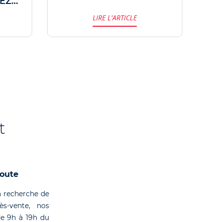
EZ
MA
EM
LIRE L'ARTICLE
M !
GR
t
coute
 recherche de
rès-vente, nos
de 9h à 19h du