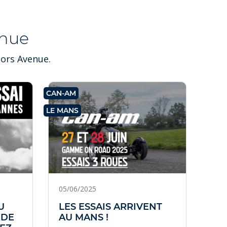
nue
tors Avenue.
CAN-AM
LE MANS
05/06/2025
26/
U
LES ESSAIS ARRIVENT
AC
 DE
AU MANS !
OU