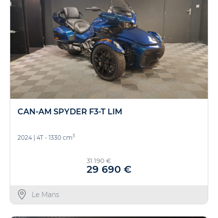
CAN-AM SPYDER F3-T LIM
3
2024
|
4T - 1330 cm
31 190 €
29 690 €
Le Mans