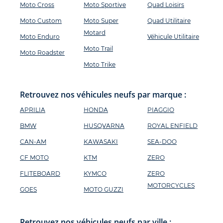
Moto Cross
Moto Sportive
Quad Loisirs
Moto Custom
Moto Super
Quad Utilitaire
Motard
Moto Enduro
Véhicule Utilitaire
Moto Trail
Moto Roadster
Moto Trike
Retrouvez nos véhicules neufs par marque :
APRILIA
HONDA
PIAGGIO
BMW
HUSQVARNA
ROYAL ENFIELD
CAN-AM
KAWASAKI
SEA-DOO
CF MOTO
KTM
ZERO
FLITEBOARD
KYMCO
ZERO
MOTORCYCLES
GOES
MOTO GUZZI
Retrouvez nos véhicules neufs par ville :