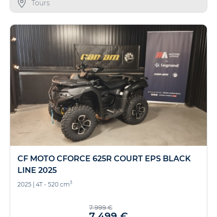
Tours
CF MOTO CFORCE 625R COURT EPS BLACK
LINE 2025
3
2025
|
4T - 520 cm
7 999 €
7 499 €