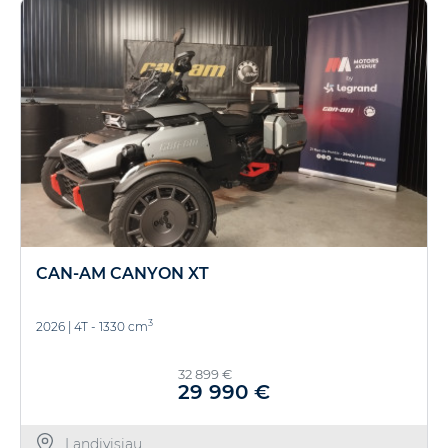
CAN-AM CANYON XT
3
2026
|
4T - 1330 cm
32 899 €
29 990 €
Landivisiau