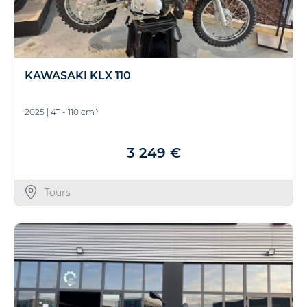
KAWASAKI KLX 110
3
2025
|
4T - 110 cm
3 249 €
Tours