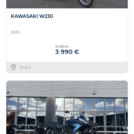
KAWASAKI W230
2025
5 199 €
3 990 €
Tours