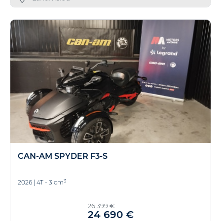
CAN-AM SPYDER F3-S
3
2026
|
4T - 3 cm
26 399 €
24 690 €