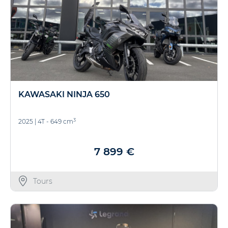
KAWASAKI NINJA 650
3
2025
|
4T - 649 cm
7 899 €
Tours