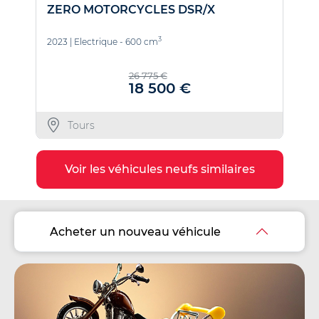
ZERO MOTORCYCLES DSR/X
K
3
2023
|
Electrique - 600 cm
2
26 775 €
18 500 €
Tours
Voir les véhicules neufs similaires
Acheter un nouveau véhicule