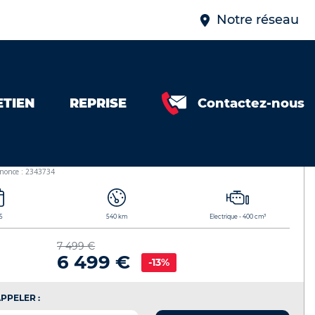
Notre réseau
ETIEN
REPRISE
Contactez-nous
KI Ninja 7 Hybrid
nnonce : 2343734
3
5
540 km
Electrique - 400 cm
7 499 €
6 499 €
-13%
PPELER :