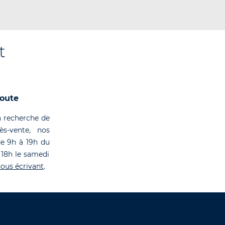
t
coute
 recherche de
rès-vente, nos
de 9h à 19h du
 18h le samedi
ous écrivant
.