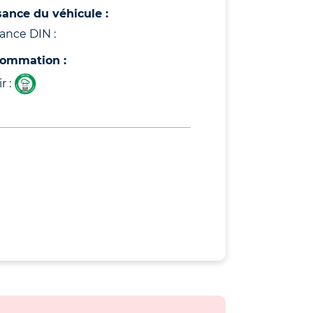
sance du véhicule :
ance DIN :
ommation :
r :