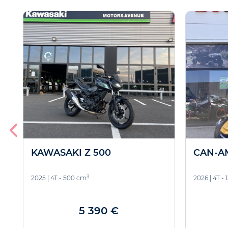
KAWASAKI Z 500
CAN-AM
3
2025
|
4T - 500 cm
2026
|
4T -
5 390 €