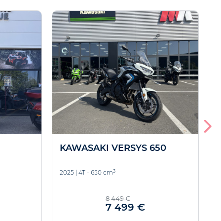
KAWASAKI VERSYS 650
3
2025
|
4T - 650 cm
2
8 449 €
7 499 €