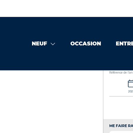
NEUF
OCCASION
ENTR
Hybrid neuf
KAWASAKI Ninja 7 Hybrid 2343734
KAWASA
Référence de l'a
202
ME FAIRE RA