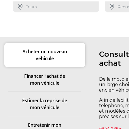
Tours
Renn
Acheter un nouveau
Consult
véhicule
achat
Financer l’achat de
De la moto e
mon véhicule
un large choi
ancien véhic
Estimer la reprise de
Afin de facil
téléphone, m
mon véhicule
et modèles d’
précises sur 
Entretenir mon
EN SAVOIR +