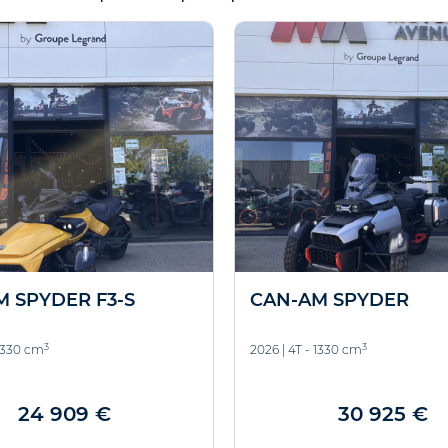
 SPYDER F3-S
CAN-AM SPYDER
3
3
 1330 cm
2026
|
4T - 1330 cm
24 909 €
30 925 €