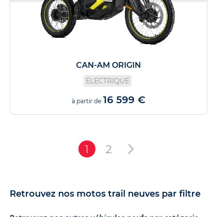
CAN-AM ORIGIN
ELECTRIQUE
16 599 €
à partir de
1
2
Retrouvez nos motos trail neuves par filtre