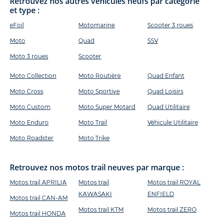
Retrouvez nos autres véhicules neufs par catégorie
et type :
eFoil
Motomarine
Scooter 3 roues
Moto
Quad
SSV
Moto 3 roues
Scooter
Moto Collection
Moto Routière
Quad Enfant
Moto Cross
Moto Sportive
Quad Loisirs
Moto Custom
Moto Super Motard
Quad Utilitaire
Moto Enduro
Moto Trail
Véhicule Utilitaire
Moto Roadster
Moto Trike
Retrouvez nos motos trail neuves par marque :
Motos trail APRILIA
Motos trail
Motos trail ROYAL
KAWASAKI
ENFIELD
Motos trail CAN-AM
Motos trail KTM
Motos trail ZERO
Motos trail HONDA