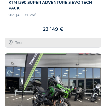
KTM 1390 SUPER ADVENTURE S EVO TECH
PACK
3
2026
|
4T - 1390 cm
23 149 €
Tours