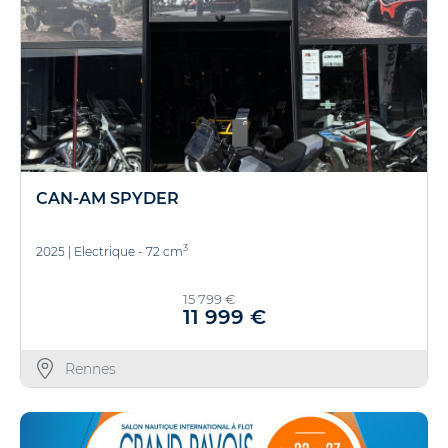
CAN-AM SPYDER
3
2025
|
Electrique - 72 cm
15 799 €
11 999 €
Rennes