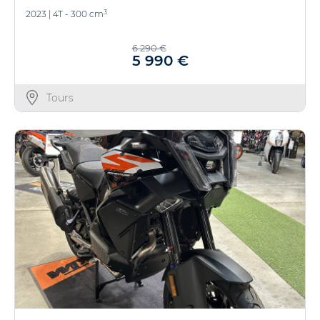
3
2023
|
4T - 300 cm
6 290 €
5 990 €
Tours