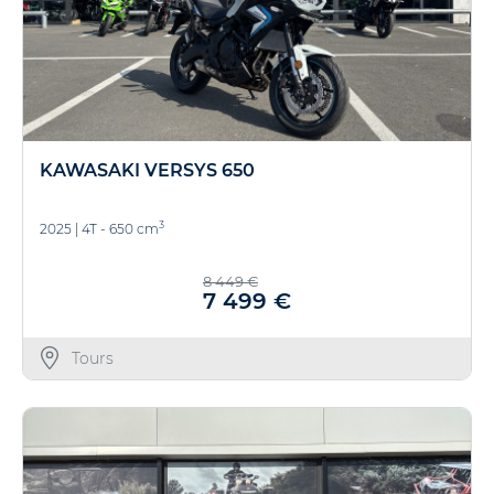
KAWASAKI VERSYS 650
3
2025
|
4T - 650 cm
8 449 €
7 499 €
Tours