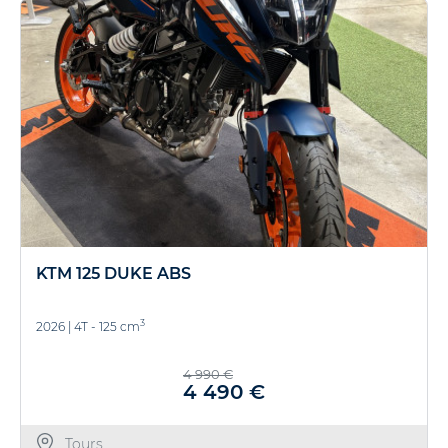
KTM 125 DUKE ABS
3
2026
|
4T - 125 cm
4 990 €
4 490 €
Tours