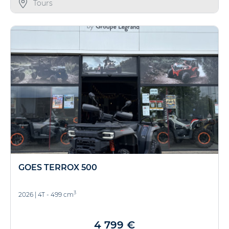
Tours
GOES TERROX 500
3
2026
|
4T - 499 cm
4 799 €