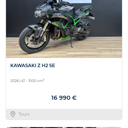
KAWASAKI Z H2 SE
3
2026
|
4T - 1000 cm
16 990 €
Tours