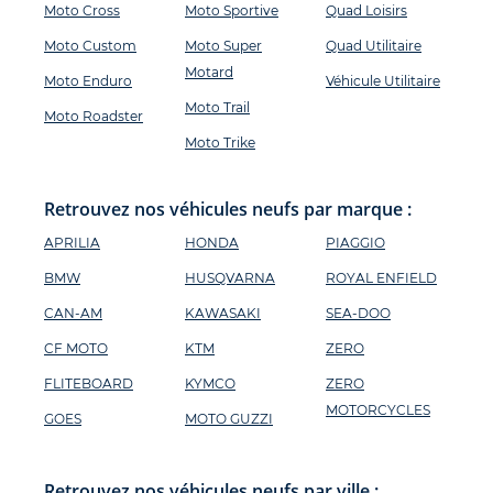
Moto Cross
Moto Sportive
Quad Loisirs
Moto Custom
Moto Super
Quad Utilitaire
Motard
Moto Enduro
Véhicule Utilitaire
Moto Trail
Moto Roadster
Moto Trike
Retrouvez nos véhicules neufs par marque :
APRILIA
HONDA
PIAGGIO
BMW
HUSQVARNA
ROYAL ENFIELD
CAN-AM
KAWASAKI
SEA-DOO
CF MOTO
KTM
ZERO
FLITEBOARD
KYMCO
ZERO
MOTORCYCLES
GOES
MOTO GUZZI
Retrouvez nos véhicules neufs par ville :