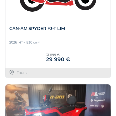
CAN-AM SPYDER F3-T LIM
3
2026
|
4T - 1330 cm
31 899 €
29 990 €
Tours