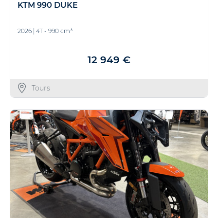
KTM 990 DUKE
3
2026
|
4T - 990 cm
12 949 €
Tours