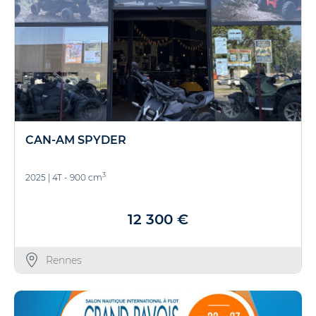
CAN-AM SPYDER
3
2025
|
4T - 900 cm
12 300 €
Rennes