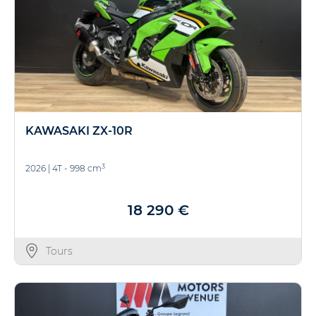
KAWASAKI ZX-10R
3
2026
|
4T - 998 cm
18 290 €
Tours