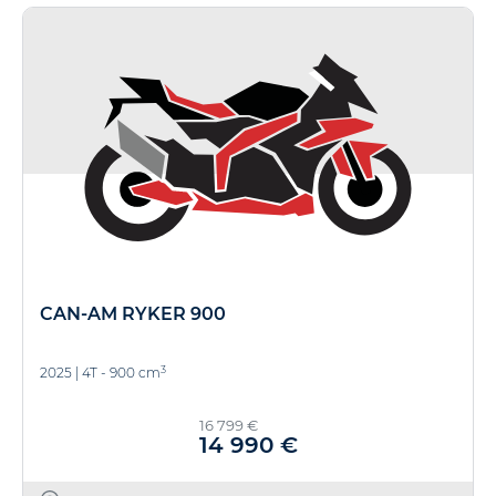
CAN-AM RYKER 900
3
2025
|
4T - 900 cm
16 799 €
14 990 €