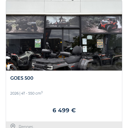
GOES 500
3
2026
|
4T - 550 cm
6 499 €
Rennes