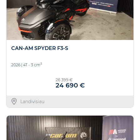
CAN-AM SPYDER F3-S
3
2026
|
4T - 3 cm
26 399 €
24 690 €
Landivisiau