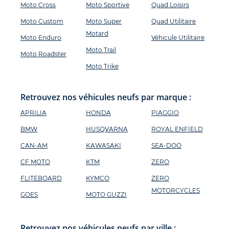
Moto Cross
Moto Sportive
Quad Loisirs
Moto Custom
Moto Super
Quad Utilitaire
Motard
Moto Enduro
Véhicule Utilitaire
Moto Trail
Moto Roadster
Moto Trike
Retrouvez nos véhicules neufs par marque :
APRILIA
HONDA
PIAGGIO
BMW
HUSQVARNA
ROYAL ENFIELD
CAN-AM
KAWASAKI
SEA-DOO
CF MOTO
KTM
ZERO
FLITEBOARD
KYMCO
ZERO
MOTORCYCLES
GOES
MOTO GUZZI
Retrouvez nos véhicules neufs par ville :