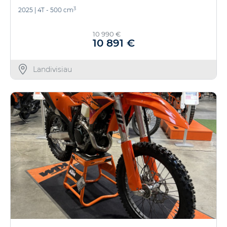
3
2025
|
4T - 500 cm
10 990 €
10 891 €
Landivisiau