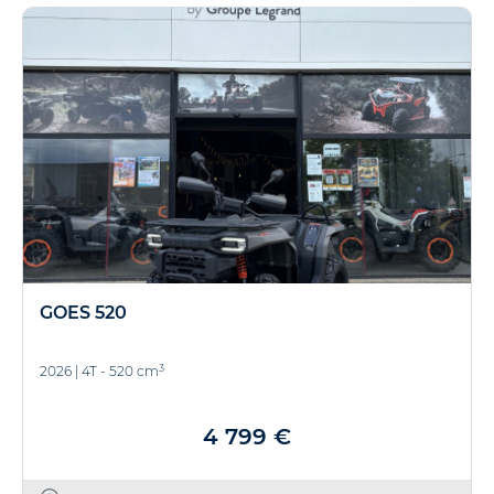
GOES 520
3
2026
|
4T - 520 cm
4 799 €