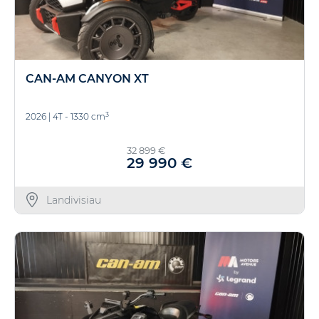
CAN-AM CANYON XT
3
2026
|
4T - 1330 cm
32 899 €
29 990 €
Landivisiau