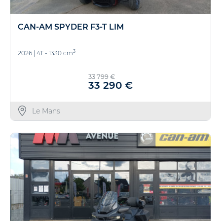
CAN-AM SPYDER F3-T LIM
3
2026
|
4T - 1330 cm
33 799 €
33 290 €
Le Mans