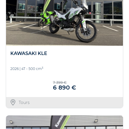
KAWASAKI KLE
3
2026
|
4T - 500 cm
7 399 €
6 890 €
Tours