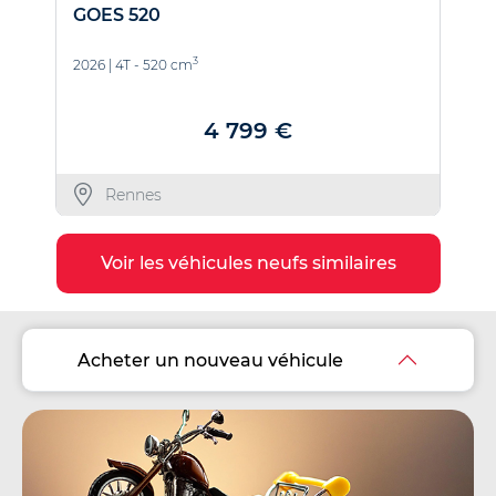
GOES 520
Z
3
2026
|
4T - 520 cm
2
4 799 €
Rennes
Voir les véhicules neufs similaires
Acheter un nouveau véhicule