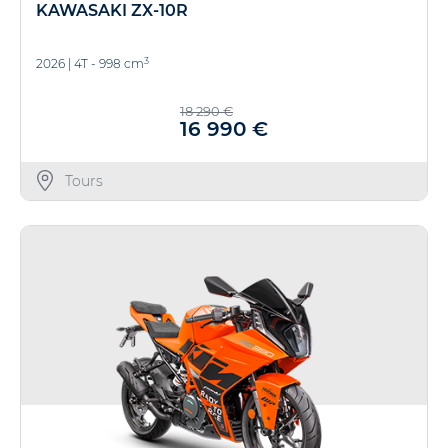
KAWASAKI ZX-10R
3
2026
|
4T - 998 cm
18 290 €
16 990 €
Tours