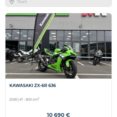
Tours
KAWASAKI ZX-6R 636
3
2026
|
4T - 600 cm
10 690 €