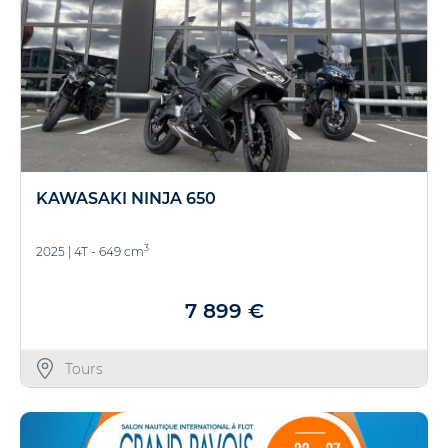
KAWASAKI NINJA 650
3
2025
|
4T - 649 cm
7 899 €
Tours