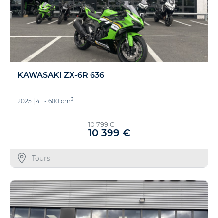
KAWASAKI ZX-6R 636
3
2025
|
4T - 600 cm
10 799 €
10 399 €
Tours