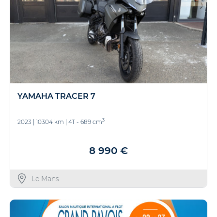
YAMAHA TRACER 7
3
2023
|
10304 km
|
4T - 689 cm
8 990 €
Le Mans