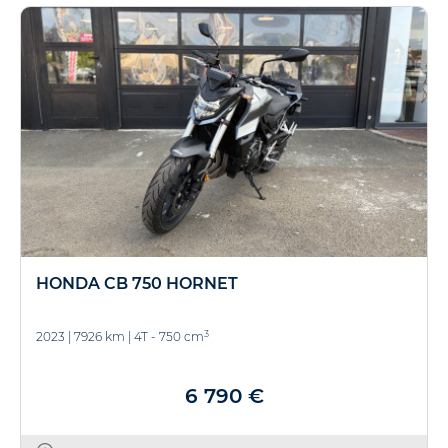
HONDA CB 750 HORNET
3
2023
|
7926 km
|
4T - 750 cm
6 790 €