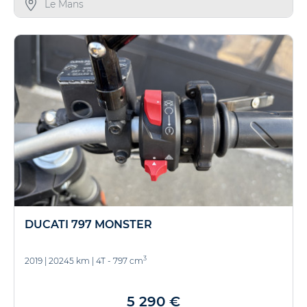
Le Mans
DUCATI 797 MONSTER
3
2019
|
20245 km
|
4T - 797 cm
5 290 €