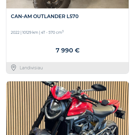
CAN-AM OUTLANDER L570
3
2022
|
10129 km
|
4T - 570 cm
7 990 €
Landivisiau