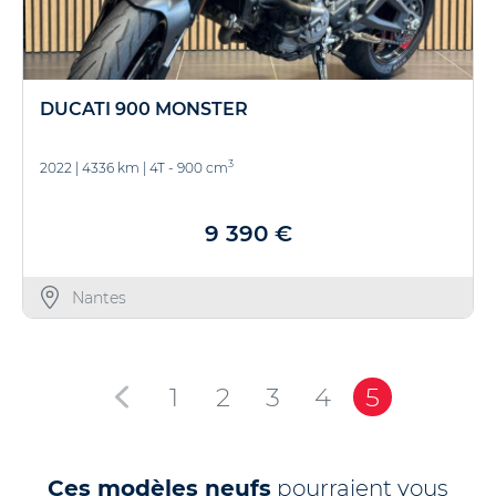
DUCATI 900 MONSTER
3
2022
|
4336 km
|
4T - 900 cm
9 390 €
Nantes
1
2
3
4
5
Ces modèles neufs
pourraient vous