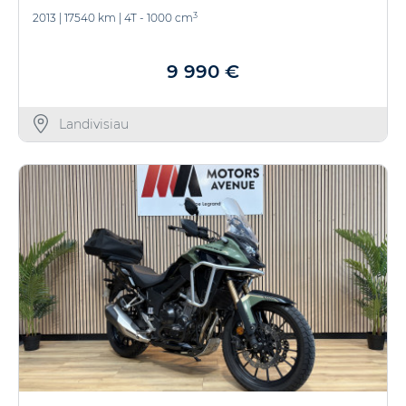
3
2013
|
17540 km
|
4T - 1000 cm
9 990 €
Landivisiau