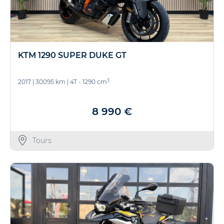
KTM 1290 SUPER DUKE GT
3
2017
|
30095 km
|
4T - 1290 cm
8 990 €
Tours