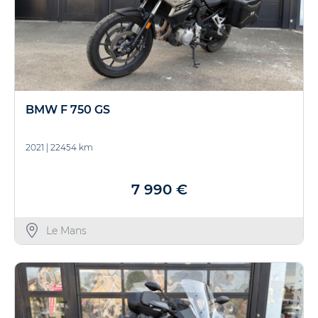
BMW F 750 GS
2021
|
22454 km
7 990 €
Le Mans