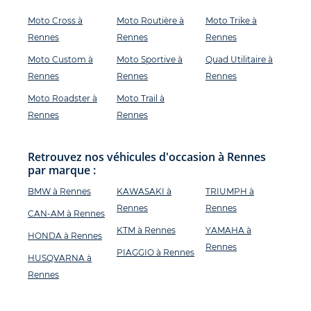
Moto Cross à
Moto Routière à
Moto Trike à
Rennes
Rennes
Rennes
Moto Custom à
Moto Sportive à
Quad Utilitaire à
Rennes
Rennes
Rennes
Moto Roadster à
Moto Trail à
Rennes
Rennes
Retrouvez nos véhicules d'occasion à Rennes
par marque :
BMW à Rennes
KAWASAKI à
TRIUMPH à
Rennes
Rennes
CAN-AM à Rennes
KTM à Rennes
YAMAHA à
HONDA à Rennes
Rennes
PIAGGIO à Rennes
HUSQVARNA à
Rennes