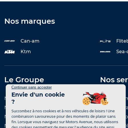
Nos marques
Can-am
Flit
Ktm
Sea-
Le Groupe
Nos ser
Notre histoire
Entretenir 
Notre réseau de concessions
Reprise et r
Notre réseau de marques
Notre catal
Nous rejoindre
Achat de vé