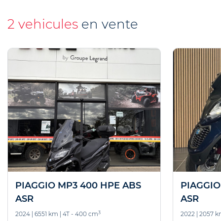
2 vehicules
en vente
PIAGGIO MP3 400 HPE ABS
PIAGGIO
ASR
ASR
3
2024
|
6551 km
|
4T - 400 cm
2022
|
2057 