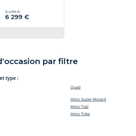
6 499 €
6 299 €
'occasion par filtre
t type :
Quad
Moto Super Motard
Moto Trail
Moto Trike