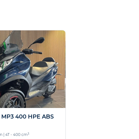
 MP3 400 HPE ABS
3
km
|
4T - 400 cm