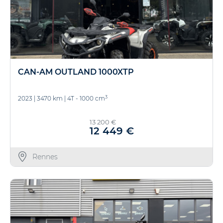
CAN-AM OUTLAND 1000XTP
3
2023
|
3470 km
|
4T - 1000 cm
13 200 €
12 449 €
Rennes