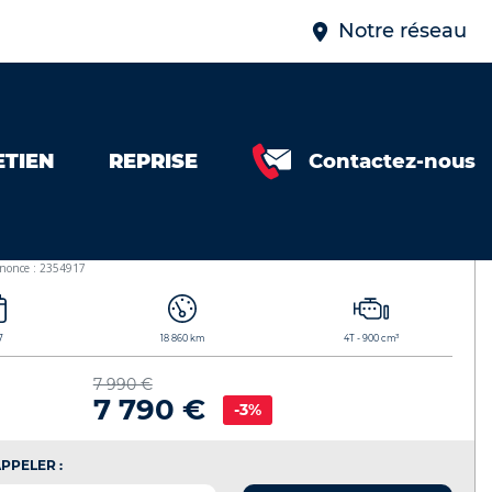
Notre réseau
ETIEN
REPRISE
Contactez-nous
917
A TRACER 900
nnonce : 2354917
3
7
18 860 km
4T - 900 cm
7 990 €
7 790 €
-3%
PPELER :