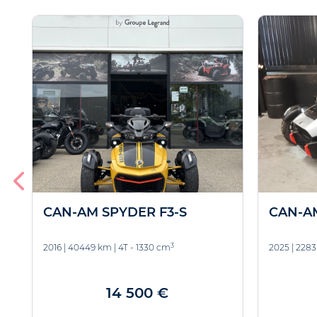
CAN-AM SPYDER F3-S
CAN-A
3
2016
|
40449 km
|
4T - 1330 cm
2025
|
2283
14 500 €