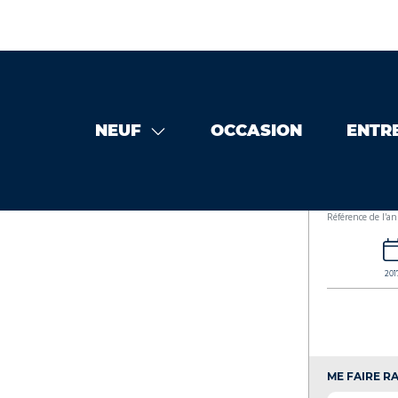
NEUF
OCCASION
ENTR
TRACER 900 occasion
YAMAHA TRACER 900 MT09 MT09 2354
YAMAH
Référence de l'a
201
ME FAIRE RA