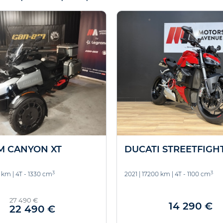
M CANYON XT
DUCATI STREETFIGH
3
3
 km
|
4T - 1330 cm
2021
|
17200 km
|
4T - 1100 cm
27 490 €
14 290 €
22 490 €