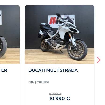
TER
DUCATI MULTISTRADA
2017
|
39110 km
2
11 490 €
10 990 €