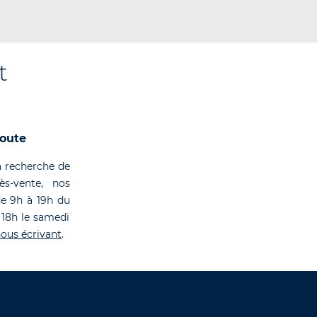
t
coute
 recherche de
rès-vente, nos
de 9h à 19h du
 18h le samedi
ous écrivant
.