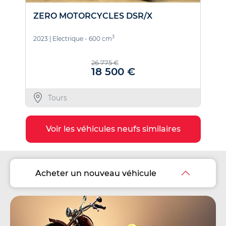
ZERO MOTORCYCLES DSR/X
K
3
2023
|
Electrique - 600 cm
2
26 775 €
18 500 €
Tours
Voir les véhicules neufs similaires
Acheter un nouveau véhicule