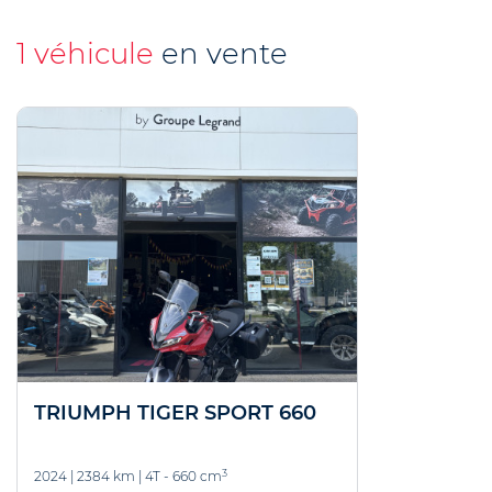
1 véhicule
en vente
TRIUMPH TIGER SPORT 660
3
2024
|
2384 km
|
4T - 660 cm