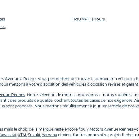
tes
TRIUMPH à Tours
nes
 Avenue à Rennes vous permettent de trouver facilement un véhicule d'o
nous mettons à votre disposition des véhicules d'occasion révisés et garant
venue Rennes
. Notre sélection de motos, motos cross, motos routières, 
antit des produits de qualité, cochant toutes les cases de nos exigences. Ai
s sont proposés. Nous mettons régulièrement à jour l'ensemble de nos véhi
es mais le choix de la marque reste encore flou ?
Motors Avenue Rennes
vou
Kawasaki
,
KTM
,
Suzuki
,
Yamaha
et bien d'autres pour votre projet d'achat d