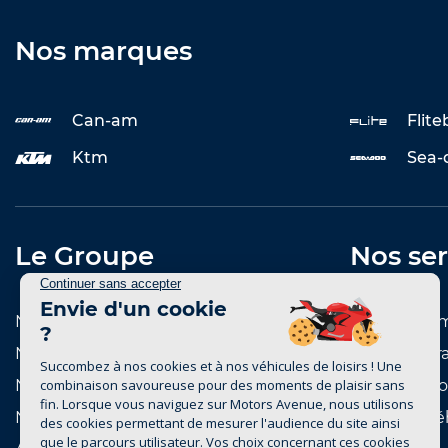
Nos marques
Can-am
Flit
Ktm
Sea-
Le Groupe
Nos ser
Notre histoire
Entretenir 
Notre réseau de concessions
Reprise et r
Notre réseau de marques
Notre catal
Nous rejoindre
Achat de vé