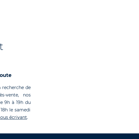
t
coute
 recherche de
rès-vente, nos
de 9h à 19h du
 18h le samedi
ous écrivant
.