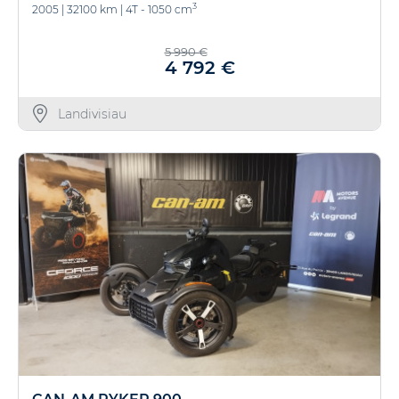
3
2005
|
32100 km
|
4T - 1050 cm
5 990 €
4 792 €
Landivisiau