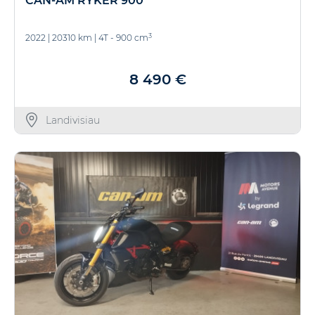
CAN-AM RYKER 900
3
2022
|
20310 km
|
4T - 900 cm
8 490 €
Landivisiau