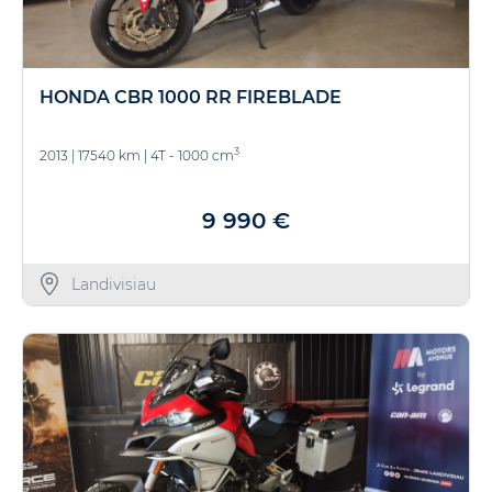
HONDA CBR 1000 RR FIREBLADE
3
2013
|
17540 km
|
4T - 1000 cm
9 990 €
Landivisiau