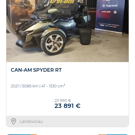
CAN-AM SPYDER RT
3
2021
|
13085 km
|
4T - 1330 cm
23 990 €
23 891 €
Landivisiau