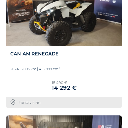
CAN-AM RENEGADE
3
2024
|
2095 km
|
4T - 999 cm
15 490 €
14 292 €
Landivisiau