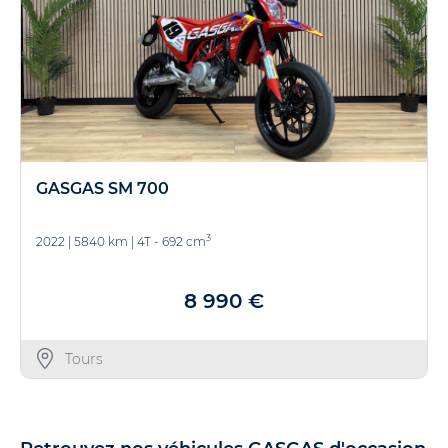
GASGAS SM 700
3
2022
|
5840 km
|
4T - 692 cm
8 990 €
Tours