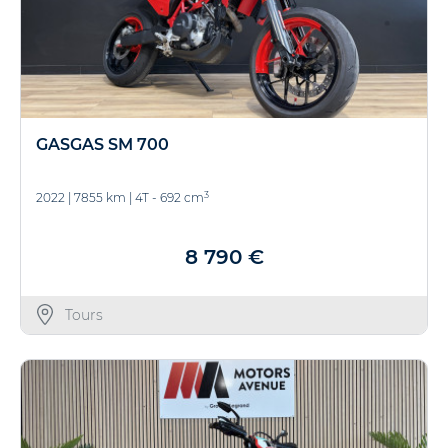
GASGAS SM 700
3
2022
|
7855 km
|
4T - 692 cm
8 790 €
Tours