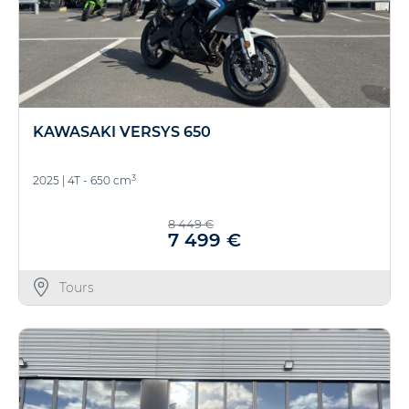
KAWASAKI VERSYS 650
3
2025
|
4T - 650 cm
8 449 €
7 499 €
Tours