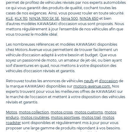
permet de profitez de véhicules révisés par nos experts automobiles
ce qui vous garantit des produits de qualité, cochant toutes les
cases de nos exigences. Ainsi, vous pouvez rouler en toute sécurité.
KLE
,
KLX 110
,
NINJA 1100 SX SE
,
Ninja 500
,
NINJA 650
et bien
d'autres modèles KAWASAKI d'occasion vous sont proposés. Nous
mettons régulièrement à jour l'ensemble de nos véhicules afin que
vous trouviez le modèle idéal.
Les nombreuses références et modèles KAWASAKI disponibles
chez Motors Avenue vous permettent de trouver facilement un
véhicule d'occasion adapté à votre besoin et budget. Que vous
soyez un passionné de moto, un amateur de jet-ski, ou bien ayant
soif d'aventures en quad, nous mettons à votre disposition des
véhicules d'occasion révisés et garantis.
Retrouvez toutes les annonces de véhicules
neufs
et
d'occasion
de
la marque KAWASAKI disponibles sur
motors-avenue.com.
Nos
experts trouvent pour vous les meilleures offres de KAWASAKI sur
le marché de l'occasion et mettent à votre disposition des véhicules
révisés et garantis.
Motos
,
motos collection
,
motos cross
,
motos customs
,
motos
enduro
,
motos routières
,
motos sportives
,
motos trail
,
motos
roadster
sont disponibles et régulièrement mis à jour pour vous
proposer une large gamme de produits répondant à vos besoins.