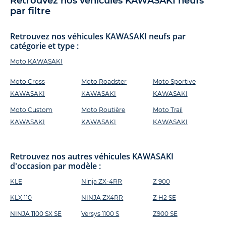
Retrouvez nos véhicules KAWASAKI neufs
par filtre
Retrouvez nos véhicules KAWASAKI neufs par
catégorie et type :
Moto KAWASAKI
Moto Cross
Moto Roadster
Moto Sportive
KAWASAKI
KAWASAKI
KAWASAKI
Moto Custom
Moto Routière
Moto Trail
KAWASAKI
KAWASAKI
KAWASAKI
Retrouvez nos autres véhicules KAWASAKI
d'occasion par modèle :
KLE
Ninja ZX-4RR
Z 900
KLX 110
NINJA ZX4RR
Z H2 SE
NINJA 1100 SX SE
Versys 1100 S
Z900 SE