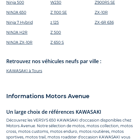
Ninja 500
W230
Z900RS SE
NINJA 650
Z 1100 SE
ZX-10R
Ninja 7 Hybrid
z 125
ZX-6R 636
NINJA H2R
Z 500
NINJA ZX-10R
Z 650 S
Retrouvez nos véhicules neufs par ville :
KAWASAKI à Tours
Informations Motors Avenue
Un large choix de références KAWASAKI
Découvrez les VERSYS 650 KAWASAKI d'occasion disponibles chez
Motors Avenue. Notre sélection de motos, motos collection, motos
cross, motos customs, motos enduro, motos routières, motos
sportives, motos trail, motos roadster d'occasion KAWASAKI vous