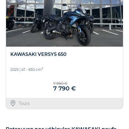
KAWASAKI VERSYS 650
3
2025
|
4T - 650 cm
7 990 €
7 790 €
Tours