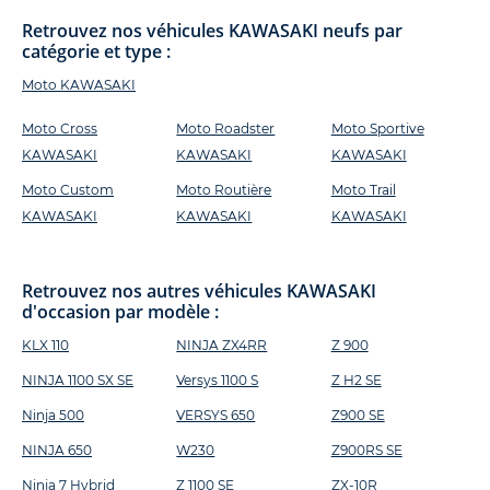
Retrouvez nos véhicules KAWASAKI neufs par
catégorie et type :
Moto KAWASAKI
Moto Cross
Moto Roadster
Moto Sportive
KAWASAKI
KAWASAKI
KAWASAKI
Moto Custom
Moto Routière
Moto Trail
KAWASAKI
KAWASAKI
KAWASAKI
Retrouvez nos autres véhicules KAWASAKI
d'occasion par modèle :
KLX 110
NINJA ZX4RR
Z 900
NINJA 1100 SX SE
Versys 1100 S
Z H2 SE
Ninja 500
VERSYS 650
Z900 SE
NINJA 650
W230
Z900RS SE
Ninja 7 Hybrid
Z 1100 SE
ZX-10R