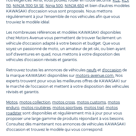
nos exigences. Ainsi, vous pouvez rouler en toute sécurité.
KLE
,
KLX
110
,
NINJA 1100 SX SE
,
Ninja 500
,
NINJA 650
et bien d'autres modèles
KAWASAKI d'occasion vous sont proposés. Nous mettons
régulièrement à jour l'ensemble de nos véhicules afin que vous
trouviez le modèle idéal.
Les nombreuses références et modèles KAWASAKI disponibles
chez Motors Avenue vous permettent de trouver facilement un
véhicule d'occasion adapté à votre besoin et budget. Que vous
soyez un passionné de moto, un amateur de jet-ski, ou bien ayant
soif d'aventures en quad, nous mettons à votre disposition des
véhicules d'occasion révisés et garantis.
Retrouvez toutes les annonces de véhicules
neufs
et
d'occasion
de
la marque KAWASAKI disponibles sur
motors-avenue.com.
Nos
experts trouvent pour vous les meilleures offres de KAWASAKI sur
le marché de l'occasion et mettent à votre disposition des véhicules
révisés et garantis.
Motos
,
motos collection
,
motos cross
,
motos customs
,
motos
enduro
,
motos routières
,
motos sportives
,
motos trail
,
motos
roadster
sont disponibles et régulièrement mis à jour pour vous
proposer une large gamme de produits répondant à vos besoins.
Consultez dès maintenant nos annonces de véhicules KAWASAKI
d'occasion et trouvez le modèle qui vous correspond.