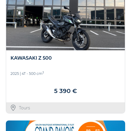
KAWASAKI Z 500
3
2025
|
4T - 500 cm
5 390 €
Tours