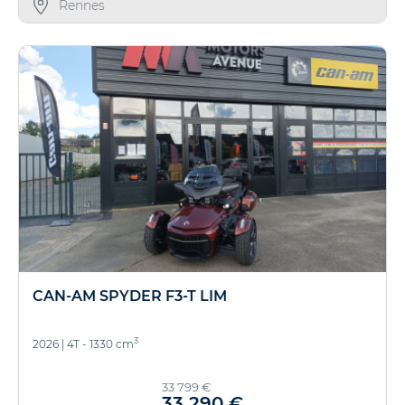
Rennes
CAN-AM SPYDER F3-T LIM
3
2026
|
4T - 1330 cm
33 799 €
33 290 €