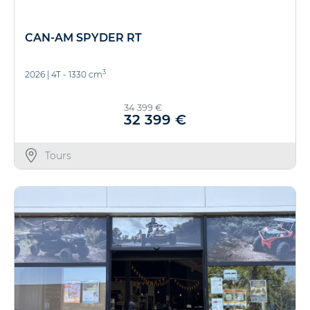
CAN-AM SPYDER RT
3
2026
|
4T - 1330 cm
34 399 €
32 399 €
Tours