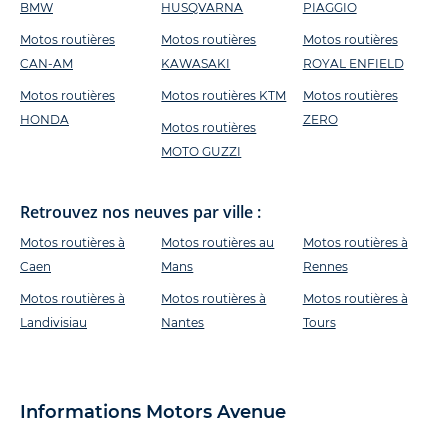
BMW
HUSQVARNA
PIAGGIO
Motos routières
Motos routières
Motos routières
CAN-AM
KAWASAKI
ROYAL ENFIELD
Motos routières
Motos routières KTM
Motos routières
HONDA
ZERO
Motos routières
MOTO GUZZI
Retrouvez nos neuves par ville :
Motos routières à
Motos routières au
Motos routières à
Caen
Mans
Rennes
Motos routières à
Motos routières à
Motos routières à
Landivisiau
Nantes
Tours
Informations Motors Avenue