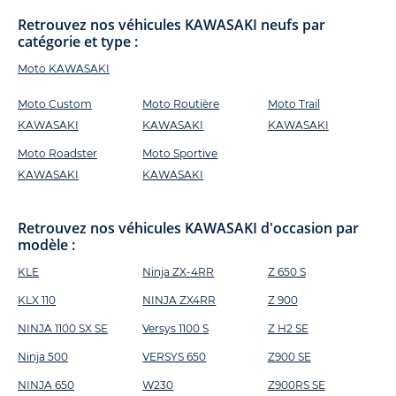
Retrouvez nos véhicules KAWASAKI neufs par
catégorie et type :
Moto KAWASAKI
Moto Custom
Moto Routière
Moto Trail
KAWASAKI
KAWASAKI
KAWASAKI
Moto Roadster
Moto Sportive
KAWASAKI
KAWASAKI
Retrouvez nos véhicules KAWASAKI d'occasion par
modèle :
KLE
Ninja ZX-4RR
Z 650 S
KLX 110
NINJA ZX4RR
Z 900
NINJA 1100 SX SE
Versys 1100 S
Z H2 SE
Ninja 500
VERSYS 650
Z900 SE
NINJA 650
W230
Z900RS SE