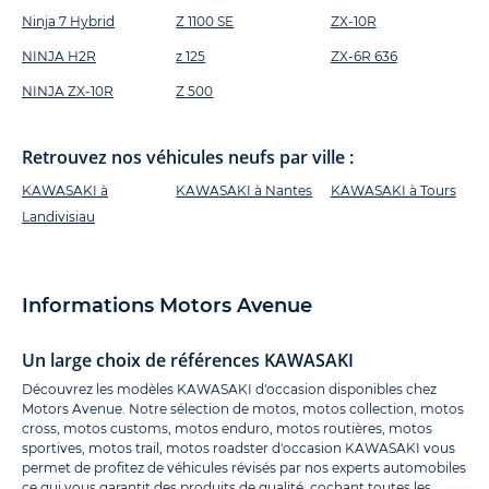
Ninja 7 Hybrid
Z 1100 SE
ZX-10R
NINJA H2R
z 125
ZX-6R 636
NINJA ZX-10R
Z 500
Retrouvez nos véhicules neufs par ville :
KAWASAKI à
KAWASAKI à Nantes
KAWASAKI à Tours
Landivisiau
Informations Motors Avenue
Un large choix de références KAWASAKI
Découvrez les modèles KAWASAKI d'occasion disponibles chez
Motors Avenue. Notre sélection de motos, motos collection, motos
cross, motos customs, motos enduro, motos routières, motos
sportives, motos trail, motos roadster d'occasion KAWASAKI vous
permet de profitez de véhicules révisés par nos experts automobiles
ce qui vous garantit des produits de qualité, cochant toutes les