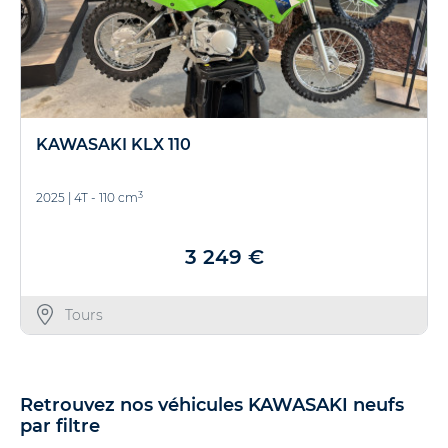
KAWASAKI KLX 110
3
2025
|
4T - 110 cm
3 249 €
Tours
Retrouvez nos véhicules KAWASAKI neufs
par filtre