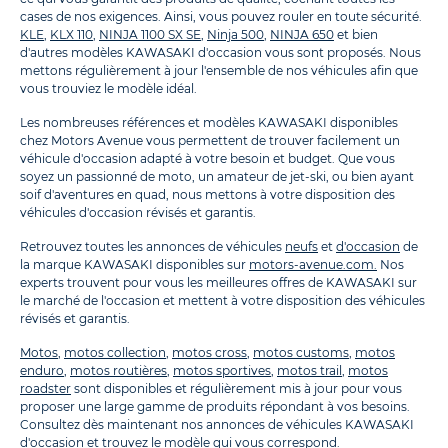
cases de nos exigences. Ainsi, vous pouvez rouler en toute sécurité.
KLE
,
KLX 110
,
NINJA 1100 SX SE
,
Ninja 500
,
NINJA 650
et bien
d'autres modèles KAWASAKI d'occasion vous sont proposés. Nous
mettons régulièrement à jour l'ensemble de nos véhicules afin que
vous trouviez le modèle idéal.
Les nombreuses références et modèles KAWASAKI disponibles
chez Motors Avenue vous permettent de trouver facilement un
véhicule d'occasion adapté à votre besoin et budget. Que vous
soyez un passionné de moto, un amateur de jet-ski, ou bien ayant
soif d'aventures en quad, nous mettons à votre disposition des
véhicules d'occasion révisés et garantis.
Retrouvez toutes les annonces de véhicules
neufs
et
d'occasion
de
la marque KAWASAKI disponibles sur
motors-avenue.com.
Nos
experts trouvent pour vous les meilleures offres de KAWASAKI sur
le marché de l'occasion et mettent à votre disposition des véhicules
révisés et garantis.
Motos
,
motos collection
,
motos cross
,
motos customs
,
motos
enduro
,
motos routières
,
motos sportives
,
motos trail
,
motos
roadster
sont disponibles et régulièrement mis à jour pour vous
proposer une large gamme de produits répondant à vos besoins.
Consultez dès maintenant nos annonces de véhicules KAWASAKI
d'occasion et trouvez le modèle qui vous correspond.