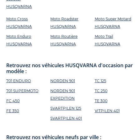
HUSQVARNA
Moto Cross
Moto Roadster
Moto Super Motard
HUSQVARNA
HUSQVARNA
HUSQVARNA
Moto Enduro
Moto Routière
Moto Trail
HUSQVARNA
HUSQVARNA
HUSQVARNA
Retrouvez nos véhicules HUSQVARNA d'occasion par
modèle :
701 ENDURO
NORDEN 901
TC 125
701 SUPERMOTO
NORDEN 901
TC 250
EXPEDITION
FC 450
TE 300
SVARTPILEN 125
FE 350
VITPILEN 401
SVARTPILEN 401
Retrouvez nos véhicules neufs par ville :