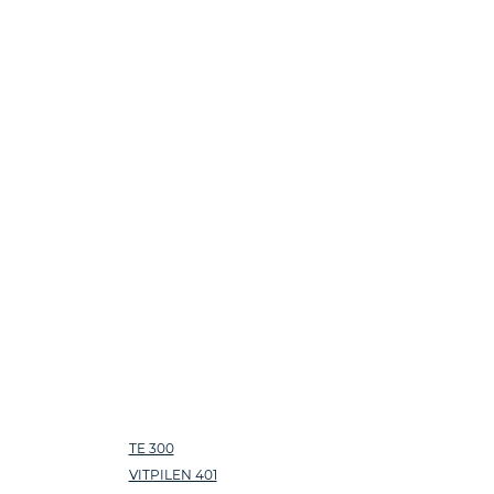
TE 300
VITPILEN 401