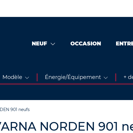
NEUF
OCCASION
ENTR
Modèle
Énergie/Équipement
+ de
EN 901 neufs
VARNA NORDEN 901 n