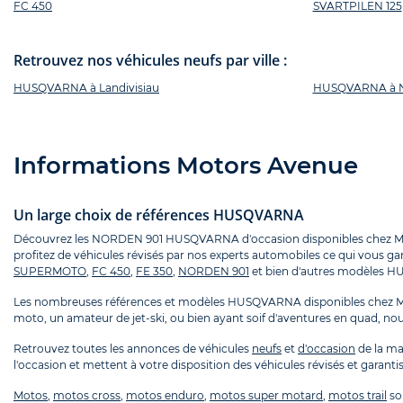
FC 450
SVARTPILEN 125
Retrouvez nos véhicules neufs par ville :
HUSQVARNA à Landivisiau
HUSQVARNA à N
Informations Motors Avenue
Un large choix de références HUSQVARNA
Découvrez les NORDEN 901 HUSQVARNA d'occasion disponibles chez Mo
profitez de véhicules révisés par nos experts automobiles ce qui vous gar
SUPERMOTO
,
FC 450
,
FE 350
,
NORDEN 901
et bien d'autres modèles HU
Les nombreuses références et modèles HUSQVARNA disponibles chez Mot
moto, un amateur de jet-ski, ou bien ayant soif d'aventures en quad, nou
Retrouvez toutes les annonces de véhicules
neufs
et
d'occasion
de la m
l'occasion et mettent à votre disposition des véhicules révisés et garantis
Motos
,
motos cross
,
motos enduro
,
motos super motard
,
motos trail
so