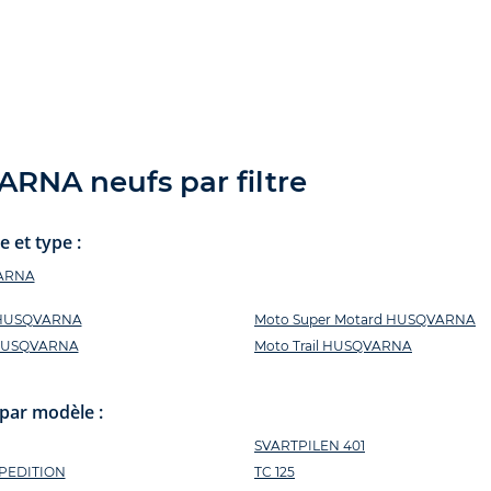
RNA neufs par filtre
 et type :
VARNA
 HUSQVARNA
Moto Super Motard HUSQVARNA
 HUSQVARNA
Moto Trail HUSQVARNA
par modèle :
SVARTPILEN 401
PEDITION
TC 125