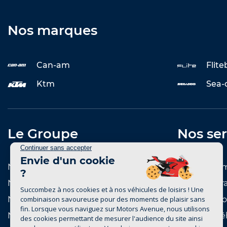
Nos marques
Can-am
Flit
Ktm
Sea-
Le Groupe
Nos ser
Notre histoire
Entretenir 
Notre réseau de concessions
Reprise et r
Notre réseau de marques
Notre catal
Nous rejoindre
Achat de vé