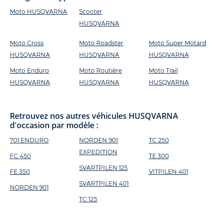
Moto HUSQVARNA
Scooter
HUSQVARNA
Moto Cross
Moto Roadster
Moto Super Motard
HUSQVARNA
HUSQVARNA
HUSQVARNA
Moto Enduro
Moto Routière
Moto Trail
HUSQVARNA
HUSQVARNA
HUSQVARNA
Retrouvez nos autres véhicules HUSQVARNA
d'occasion par modèle :
701 ENDURO
NORDEN 901
TC 250
EXPEDITION
FC 450
TE 300
SVARTPILEN 125
FE 350
VITPILEN 401
SVARTPILEN 401
NORDEN 901
TC 125