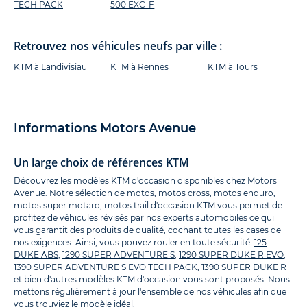
TECH PACK
500 EXC-F
Retrouvez nos véhicules neufs par ville :
KTM à Landivisiau
KTM à Rennes
KTM à Tours
Informations Motors Avenue
Un large choix de références KTM
Découvrez les modèles KTM d'occasion disponibles chez Motors
Avenue. Notre sélection de motos, motos cross, motos enduro,
motos super motard, motos trail d'occasion KTM vous permet de
profitez de véhicules révisés par nos experts automobiles ce qui
vous garantit des produits de qualité, cochant toutes les cases de
nos exigences. Ainsi, vous pouvez rouler en toute sécurité.
125
DUKE ABS
,
1290 SUPER ADVENTURE S
,
1290 SUPER DUKE R EVO
,
1390 SUPER ADVENTURE S EVO TECH PACK
,
1390 SUPER DUKE R
et bien d'autres modèles KTM d'occasion vous sont proposés. Nous
mettons régulièrement à jour l'ensemble de nos véhicules afin que
vous trouviez le modèle idéal.