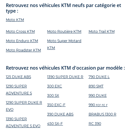
Retrouvez nos véhicules KTM neufs par catégorie et
type :
Moto KTM
Moto Cross KTM
Moto Routière KTM
Moto Trail KTM
Moto Enduro KTM
Moto Super Motard
KTM
Moto Roadster KTM
Retrouvez nos véhicules KTM d'occasion par modèle :
125 DUKE ABS
1390 SUPER DUKE R
790 DUKE L
1290 SUPER
300 EXC
890 SMT
ADVENTURE S
300 SX
990 DUKE
1290 SUPER DUKE R
350 EXC-F
990 rcr rc r
EVO
390 DUKE ABS
BRABUS 1300 R
1390 SUPER
450 SX-F
RC 390
ADVENTURE S EVO