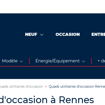
NEUF
OCCASION
ENTR
Modèle
Énergie/Équipement
+ de
uads utilitaires d'occasion
Quads utilitaires d'occasion Renn
 d'occasion à Rennes