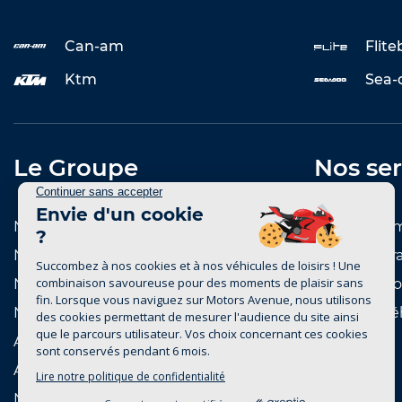
Can-am
Flit
Ktm
Sea-
Le Groupe
Nos ser
Notre histoire
Entretenir 
Notre réseau de concessions
Reprise et r
Notre réseau de marques
Notre catal
Nous rejoindre
Achat de vé
Actualités
Automobile
Nautisme