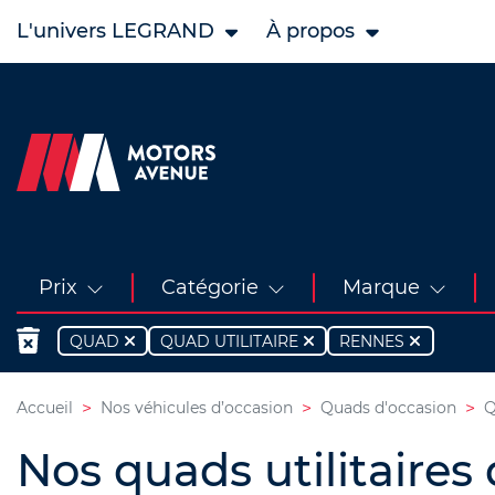
L'univers LEGRAND
À propos
Prix
Catégorie
Marque
QUAD
QUAD UTILITAIRE
RENNES
Accueil
Nos véhicules d’occasion
Quads d'occasion
Q
Nos quads utilitaires