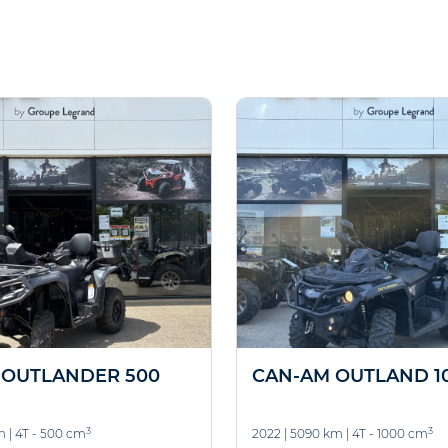
 OUTLANDER 500
CAN-AM OUTLAND 1
3
3
m
|
4T - 500 cm
2022
|
5090 km
|
4T - 1000 cm