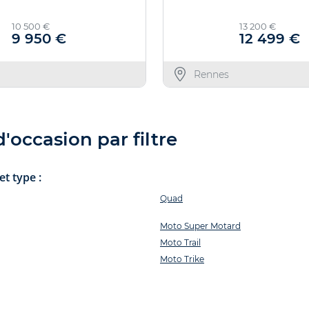
10 500 €
13 200 €
Nous trouve
9 950 €
12 499 €
Offre valable jusqu'au
Rennes
'occasion par filtre
t type :
Quad
Moto Super Motard
Moto Trail
Moto Trike