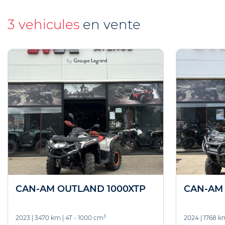
3 vehicules
en vente
CAN-AM OUTLAND 1000XTP
CAN-AM
3
2023
|
3470 km
|
4T - 1000 cm
2024
|
1768 k