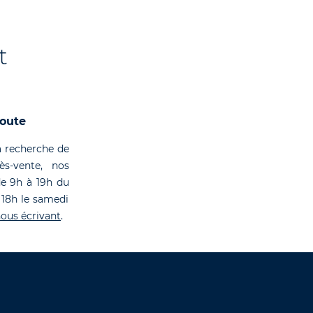
t
coute
 recherche de
rès-vente, nos
de 9h à 19h du
 18h le samedi
ous écrivant
.