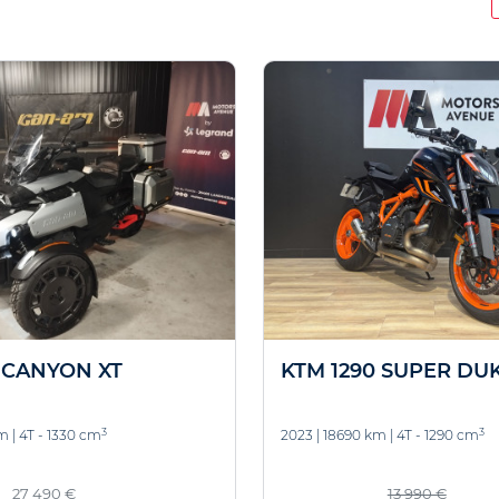
 CANYON XT
KTM 1290 SUPER DU
3
3
km
|
4T - 1330 cm
2023
|
18690 km
|
4T - 1290 cm
27 490 €
13 990 €