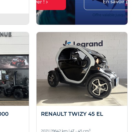
En savoir plus
r !
 14/08/2026
Offre valable jusqu'au 27/10/2026
000
RENAULT TWIZY 45 EL
3
2021
|
19642 km
|
4T - 45 cm