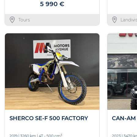
5 990 €
Tours
Landivi
SHERCO SE-F 500 FACTORY
CAN-AM 
3
2019
|
3260 km
|
4T - 500 cm
2023
|
3470 