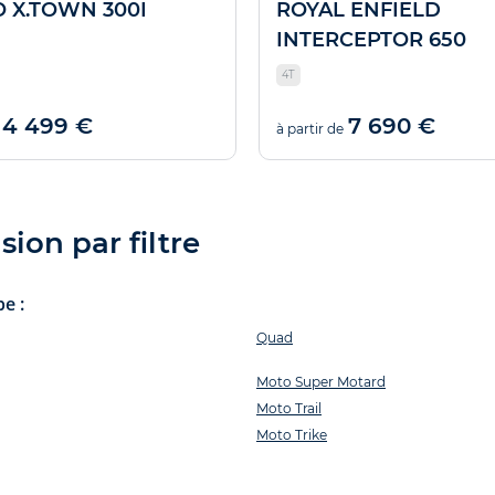
 X.TOWN 300I
ROYAL ENFIELD
INTERCEPTOR 650
4T
4 499 €
7 690 €
à partir de
ion par filtre
e :
Quad
Moto Super Motard
Moto Trail
Moto Trike