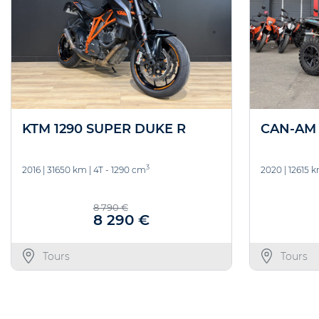
KTM 1290 SUPER DUKE R
CAN-AM
3
2016
|
31650 km
|
4T - 1290 cm
2020
|
12615 
8 790 €
8 290 €
Tours
Tours