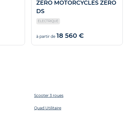
ZERO MOTORCYCLES ZERO
K
DS
ELECTRIQUE
4T
18 560 €
à partir de
à p
Scooter 3 roues
Quad Utilitaire