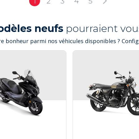
1
2
3
4
5
odèles neufs
pourraient vous
e bonheur parmi nos véhicules disponibles ? Configu