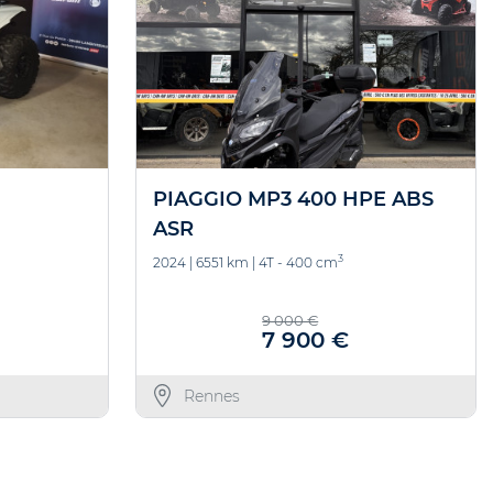
PIAGGIO MP3 400 HPE ABS
ASR
3
2024
|
6551 km
|
4T - 400 cm
9 000 €
7 900 €
Rennes