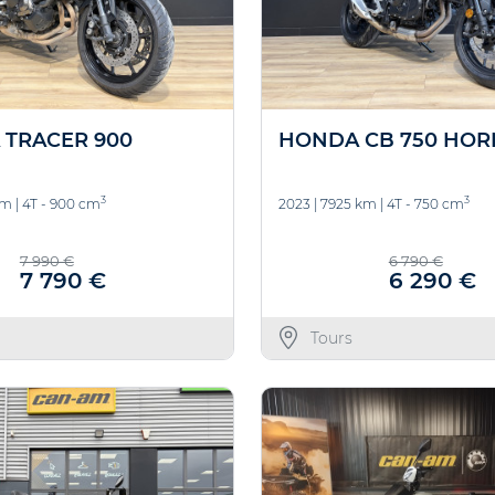
 TRACER 900
HONDA CB 750 HOR
3
3
km
|
4T - 900 cm
2023
|
7925 km
|
4T - 750 cm
7 990 €
6 790 €
7 790 €
6 290 €
Tours