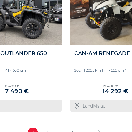
 OUTLANDER 650
CAN-AM RENEGADE
3
3
km
|
4T - 650 cm
2024
|
2095 km
|
4T - 999 cm
8 490 €
15 490 €
7 490 €
14 292 €
Landivisiau