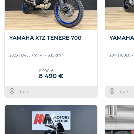
YAMAHA XTZ TENERE 700
YAMAHA
3
2023
|
19455 km
|
4T - 689 cm
2017
|
18860 
8 990 €
8 490 €
Tours
Tours