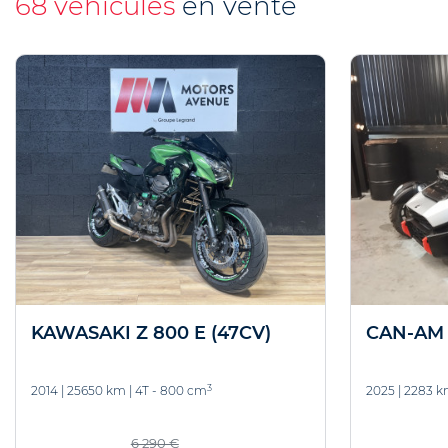
68 véhicules
en vente
KAWASAKI Z 800 E (47CV)
CAN-AM
3
2014
|
25650 km
|
4T - 800 cm
2025
|
2283 
6 290 €