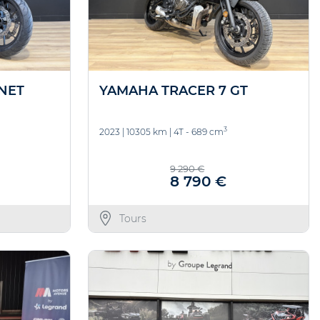
NET
YAMAHA TRACER 7 GT
3
2023
|
10305 km
|
4T - 689 cm
9 290 €
8 790 €
Tours