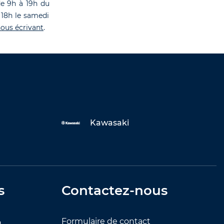
de 9h à 19h du
 18h le samedi
ous écrivant
.
Kawasaki
s
Contactez-nous
Formulaire de contact
u