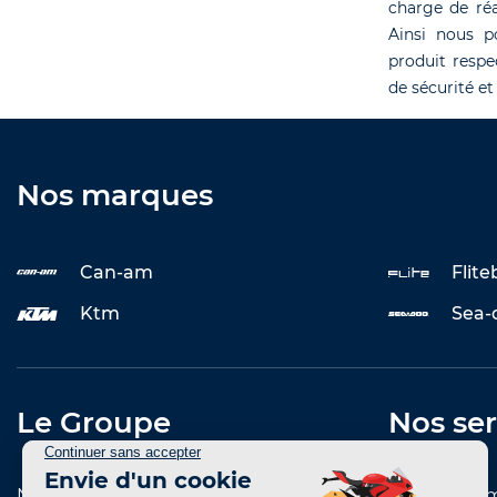
charge de réa
Ainsi nous p
produit respe
de sécurité et
Nos marques
Can-am
Flit
Ktm
Sea-
Le Groupe
Nos ser
Notre histoire
Entretenir 