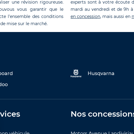
liser une révision rigoureuse.
experts sont à votre écoute 
ouvous vous garantir que le
mardi au vendredi et de 9h à
cte l'ensemble des conditions
en concession
, mais aussi en
n
 de mise sur le marché.
eboard
Husqvarna
doo
vices
Nos concession
mon véhicule
Motors Avenue Landivisia