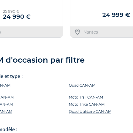
25 990 €
24 999 €
Nous trouve
24 990 €
Offre valable jusqu'au
s
Nantes
d'occasion par filtre
 et type :
AN-AM
Quad CAN-AM
 CAN-AM
Moto Trail CAN-AM
CAN-AM
Moto Trike CAN-AM
CAN-AM
Quad Utilitaire CAN-AM
modèle :