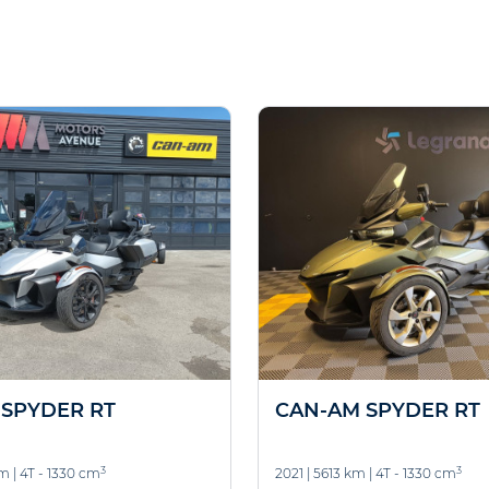
SPYDER RT
CAN-AM SPYDER RT
3
3
km
|
4T - 1330 cm
2021
|
5613 km
|
4T - 1330 cm