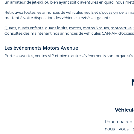
un amateur de jet-ski, ou bien ayant soif d'aventures en quad, nous metto
Retrouvez toutes les annonces de véhicules
neufs
et
d'occasion
de la m
mettent à votre disposition des véhicules révisés et garantis.
Quads
,
quads enfants
,
quads loisirs
,
motos
,
motos 3 roues
,
motos trike
,
Consultez dès maintenant nos annonces de véhicules CAN-AM d'occasio
Les événements Motors Avenue
Portes ouvertes, ventes VIP et bien d'autres événements sont organisés
Véhicul
Pour chacun 
nous vous p