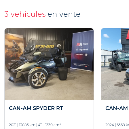
3 vehicules
en vente
CAN-AM SPYDER RT
CAN-AM 
3
2021
|
13085 km
|
4T - 1330 cm
2024
|
6568 