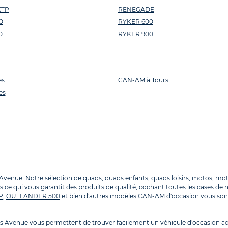
XTP
RENEGADE
0
RYKER 600
0
RYKER 900
es
CAN-AM à Tours
es
ue. Notre sélection de quads, quads enfants, quads loisirs, motos, motos
 ce qui vous garantit des produits de qualité, cochant toutes les cases de n
P
,
OUTLANDER 500
et bien d'autres modèles CAN-AM d'occasion vous sont
Avenue vous permettent de trouver facilement un véhicule d'occasion ad