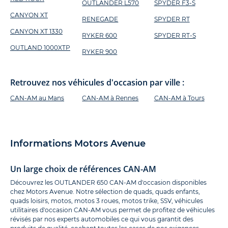
OUTLANDER L570
SPYDER F3-S
CANYON XT
RENEGADE
SPYDER RT
CANYON XT 1330
RYKER 600
SPYDER RT-S
OUTLAND 1000XTP
RYKER 900
Retrouvez nos véhicules d'occasion par ville :
CAN-AM au Mans
CAN-AM à Rennes
CAN-AM à Tours
Informations Motors Avenue
Un large choix de références CAN-AM
Découvrez les OUTLANDER 650 CAN-AM d'occasion disponibles
chez Motors Avenue. Notre sélection de quads, quads enfants,
quads loisirs, motos, motos 3 roues, motos trike, SSV, véhicules
utilitaires d'occasion CAN-AM vous permet de profitez de véhicules
révisés par nos experts automobiles ce qui vous garantit des