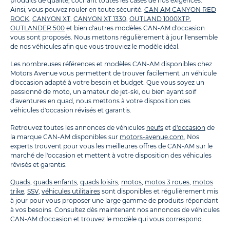
produits de qualité, cochant toutes les cases de nos exigences.
Ainsi, vous pouvez rouler en toute sécurité.
CAN AM CANYON RED
ROCK
,
CANYON XT
,
CANYON XT 1330
,
OUTLAND 1000XTP
,
OUTLANDER 500
et bien d'autres modèles CAN-AM d'occasion
vous sont proposés. Nous mettons régulièrement à jour l'ensemble
de nos véhicules afin que vous trouviez le modèle idéal.
Les nombreuses références et modèles CAN-AM disponibles chez
Motors Avenue vous permettent de trouver facilement un véhicule
d'occasion adapté à votre besoin et budget. Que vous soyez un
passionné de moto, un amateur de jet-ski, ou bien ayant soif
d'aventures en quad, nous mettons à votre disposition des
véhicules d'occasion révisés et garantis.
Retrouvez toutes les annonces de véhicules
neufs
et
d'occasion
de
la marque CAN-AM disponibles sur
motors-avenue.com.
Nos
experts trouvent pour vous les meilleures offres de CAN-AM sur le
marché de l'occasion et mettent à votre disposition des véhicules
révisés et garantis.
Quads
,
quads enfants
,
quads loisirs
,
motos
,
motos 3 roues
,
motos
trike
,
SSV
,
véhicules utilitaires
sont disponibles et régulièrement mis
à jour pour vous proposer une large gamme de produits répondant
à vos besoins. Consultez dès maintenant nos annonces de véhicules
CAN-AM d'occasion et trouvez le modèle qui vous correspond.