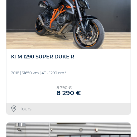
KTM 1290 SUPER DUKE R
3
2016
|
31650 km
|
4T - 1290 cm
8 790 €
8 290 €
Tours