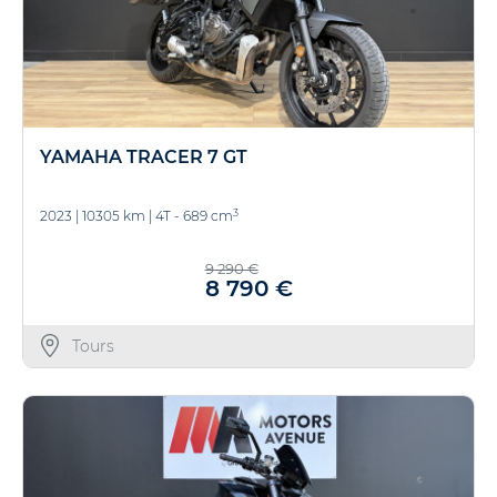
YAMAHA TRACER 7 GT
3
2023
|
10305 km
|
4T - 689 cm
9 290 €
8 790 €
Tours