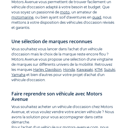
Motors Avenue vous permettent de trouver facilement un
véhicule d'occasion adapté à votre besoin et budget. Que
vous soyez un passionné de
moto
, un amateur de
motomarine
, ou bien ayant soif d'aventures en
quad
, nous
mettons à votre disposition des véhicules d'occasion révisés
et garantis.
Une sélection de marques reconnues
Vous souhaitez vous lancer dans l'achat d'un véhicule
d'occasion mais le choix de la marque reste encore flou ?
Motors Avenue vous propose une sélection d'une vingtaine
de marques sur différents univers de la mobilité. Retrouvez
les marques
Harley Davidson
,
Honda
,
Kawasaki
,
KTM
,
Suzuki
,
Yamaha
et bien d'autres pour votre projet d'achat d'un
véhicule d'occasion.
Faire reprendre son véhicule avec Motors
Avenue
Vous souhaitez acheter un véhicule d'occasion chez Motors
Avenue, et vous voulez vendre votre ancien véhicule ? Nous
avons la solution pour vous accompagner dans cette
démarche.
Pour l'achat d'un véhicule sur
motors-avenue.com
, nous