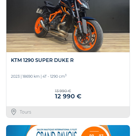
KTM 1290 SUPER DUKE R
3
2023
|
18690 km
|
4T - 1290 cm
13 990 €
12 990 €
Tours