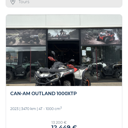
Tours
CAN-AM OUTLAND 1000XTP
3
2023
|
3470 km
|
4T - 1000 cm
13 200 €
12 449 €