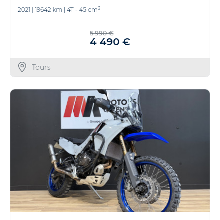
3
2021
|
19642 km
|
4T - 45 cm
5 990 €
4 490 €
Tours