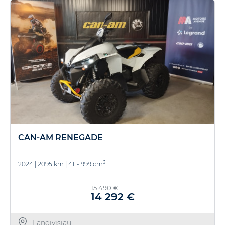
CAN-AM RENEGADE
3
2024
|
2095 km
|
4T - 999 cm
15 490 €
14 292 €
Landivisiau