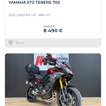
YAMAHA XTZ TENERE 700
3
2023
|
19455 km
|
4T - 689 cm
8 990 €
8 490 €
Tours