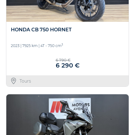
HONDA CB 750 HORNET
3
2023
|
7925 km
|
4T - 750 cm
6 790 €
6 290 €
Tours