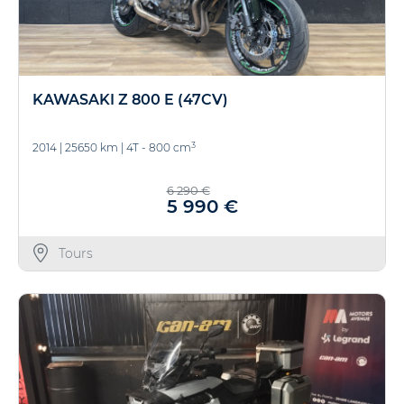
KAWASAKI Z 800 E (47CV)
3
2014
|
25650 km
|
4T - 800 cm
6 290 €
5 990 €
Tours